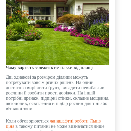
Чому вартість залежить не тільки від площі
Дві однакові за розміром ділянки можуть
потребувати зовсім різних рішень. На одній
достатньо вирівняти ґрунт, висадити невибагливі
рослини й зробити прості доріжки. На іншій
потрібні дренаж, підпірні стінки, складне мощення,
автополив, освітлення й підбір рослин для тіні або
вітряної зони.
Коли обговорюються
ландшафтні роботи Львів
ціна
в такому питанні не може визначатися лише