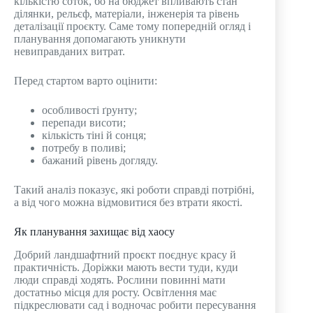
кількістю соток, бо на бюджет впливають стан
ділянки, рельєф, матеріали, інженерія та рівень
деталізації проєкту. Саме тому попередній огляд і
планування допомагають уникнути
невиправданих витрат.
Перед стартом варто оцінити:
особливості ґрунту;
перепади висоти;
кількість тіні й сонця;
потребу в поливі;
бажаний рівень догляду.
Такий аналіз показує, які роботи справді потрібні,
а від чого можна відмовитися без втрати якості.
Як планування захищає від хаосу
Добрий ландшафтний проєкт поєднує красу й
практичність. Доріжки мають вести туди, куди
люди справді ходять. Рослини повинні мати
достатньо місця для росту. Освітлення має
підкреслювати сад і водночас робити пересування