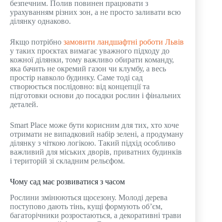
безпечним. Полив повинен працювати з
урахуванням різних зон, а не просто заливати всю
ділянку однаково.
Якщо потрібно
замовити ландшафтні роботи Львів
у таких проєктах вимагає уважного підходу до
кожної ділянки, тому важливо обирати команду,
яка бачить не окремий газон чи клумбу, а весь
простір навколо будинку. Саме тоді сад
створюється послідовно: від концепції та
підготовки основи до посадки рослин і фінальних
деталей.
Smart Place може бути корисним для тих, хто хоче
отримати не випадковий набір зелені, а продуману
ділянку з чіткою логікою. Такий підхід особливо
важливий для міських дворів, приватних будинків
і територій зі складним рельєфом.
Чому сад має розвиватися з часом
Рослини змінюються щосезону. Молоді дерева
поступово дають тінь, кущі формують об’єм,
багаторічники розростаються, а декоративні трави