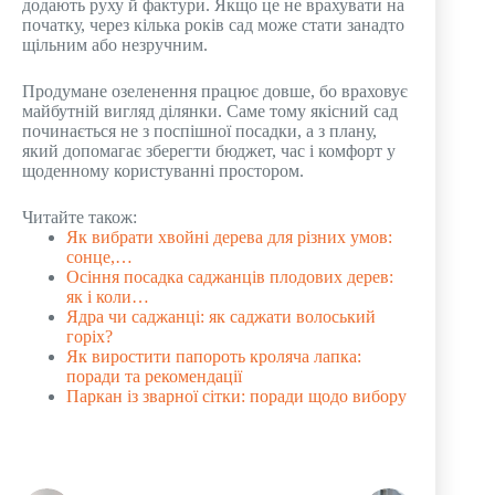
додають руху й фактури. Якщо це не врахувати на
початку, через кілька років сад може стати занадто
щільним або незручним.
Продумане озеленення працює довше, бо враховує
майбутній вигляд ділянки. Саме тому якісний сад
починається не з поспішної посадки, а з плану,
який допомагає зберегти бюджет, час і комфорт у
щоденному користуванні простором.
Читайте також:
Як вибрати хвойні дерева для різних умов:
сонце,…
Осіння посадка саджанців плодових дерев:
як і коли…
Ядра чи саджанці: як саджати волоський
горіх?
Як виростити папороть кроляча лапка:
поради та рекомендації
Паркан із зварної сітки: поради щодо вибору