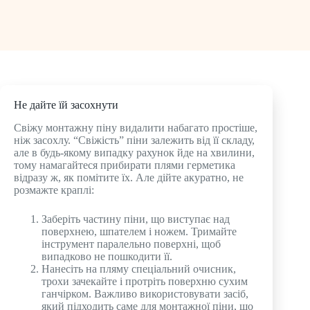
Не дайте їй засохнути
Свіжу монтажну піну видалити набагато простіше,
ніж засохлу. “Свіжість” піни залежить від її складу,
але в будь-якому випадку рахунок йде на хвилини,
тому намагайтеся прибирати плями герметика
відразу ж, як помітите їх. Але дійте акуратно, не
розмажте краплі:
Заберіть частину піни, що виступає над
поверхнею, шпателем і ножем. Тримайте
інструмент паралельно поверхні, щоб
випадково не пошкодити її.
Нанесіть на пляму спеціальний очисник,
трохи зачекайте і протріть поверхню сухим
ганчірком. Важливо використовувати засіб,
який підходить саме для монтажної піни, що