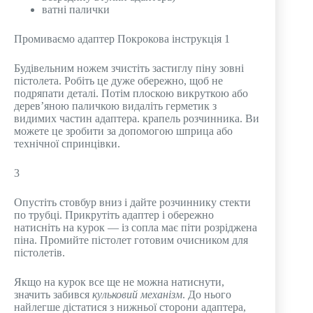
ватні палички
Промиваємо адаптер Покрокова інструкція 1
Будівельним ножем зчистіть застиглу піну зовні
пістолета. Робіть це дуже обережно, щоб не
подряпати деталі. Потім плоскою викруткою або
дерев’яною паличкою видаліть герметик з
видимих ​​частин адаптера. крапель розчинника. Ви
можете це зробити за допомогою шприца або
технічної спринцівки.
3
Опустіть стовбур вниз і дайте розчиннику стекти
по трубці. Прикрутіть адаптер і обережно
натисніть на курок — із сопла має піти розріджена
піна. Промийте пістолет готовим очисником для
пістолетів.
Якщо на курок все ще не можна натиснути,
значить забився
кульковий механізм
. До нього
найлегше дістатися з нижньої сторони адаптера,