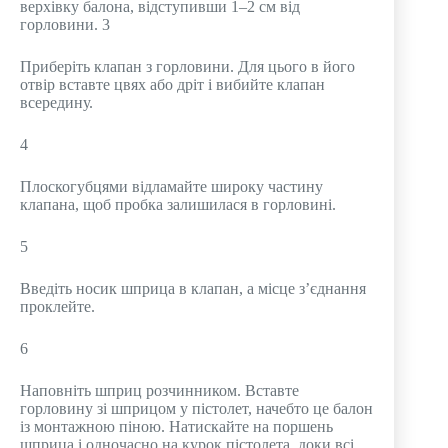
верхівку балона, відступивши 1–2 см від
горловини. 3
Приберіть клапан з горловини. Для цього в його
отвір вставте цвях або дріт і вибийте клапан
всередину.
4
Плоскогубцями відламайте широку частину
клапана, щоб пробка залишилася в горловині.
5
Введіть носик шприца в клапан, а місце з’єднання
проклейте.
6
Наповніть шприц розчинником. Вставте
горловину зі шприцом у пістолет, начебто це балон
із монтажною піною. Натискайте на поршень
шприца і одночасно на курок пістолета, доки всі