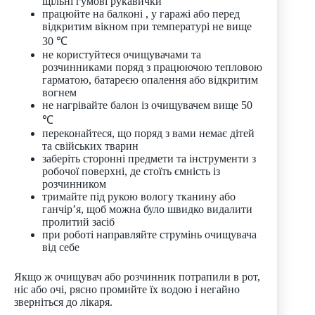
щільні гумові рукавички
працюйте на балконі , у гаражі або перед
відкритим вікном при температурі не вище
30 ℃
не користуйтеся очищувачами та
розчинниками поряд з працюючою тепловою
гарматою, батареєю опалення або відкритим
вогнем
не нагрівайте балон із очищувачем вище 50
℃
переконайтеся, що поряд з вами немає дітей
та свійських тварин
заберіть сторонні предмети та інструменти з
робочої поверхні, де стоїть ємність із
розчинником
тримайте під рукою вологу тканину або
ганчір’я, щоб можна було швидко видалити
пролитий засіб
при роботі направляйте струмінь очищувача
від себе
Якщо ж очищувач або розчинник потрапили в рот,
ніс або очі, рясно промийте їх водою і негайно
зверніться до лікаря.