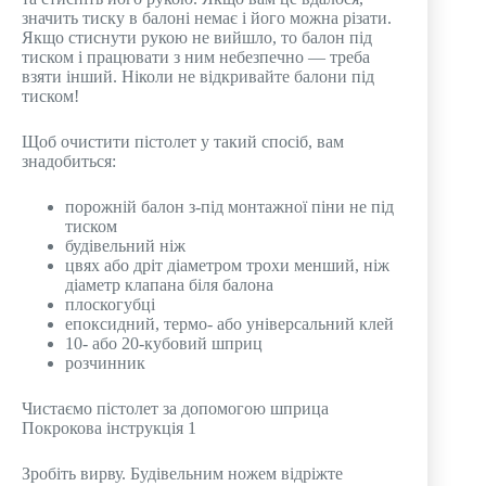
значить тиску в балоні немає і його можна різати.
Якщо стиснути рукою не вийшло, то балон під
тиском і працювати з ним небезпечно — треба
взяти інший. Ніколи не відкривайте балони під
тиском!
Щоб очистити пістолет у такий спосіб, вам
знадобиться:
порожній балон з-під монтажної піни не під
тиском
будівельний ніж
цвях або дріт діаметром трохи менший, ніж
діаметр клапана біля балона
плоскогубці
епоксидний, термо- або універсальний клей
10- або 20-кубовий шприц
розчинник
Чистаємо пістолет за допомогою шприца
Покрокова інструкція 1
Зробіть вирву. Будівельним ножем відріжте