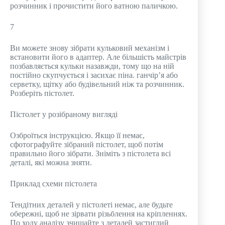
розчинник і прочистити його ватною паличкою.
7
Ви можете знову зібрати кульковий механізм і
встановити його в адаптер. Але більшість майстрів
позбавляється кульки назавжди, тому що на ній
постійно скупчується і засихає піна. ганчір’я або
серветку, щітку або будівельний ніж та розчинник.
Розберіть пістолет.
Пістолет у розібраному вигляді
Озброїться інструкцією. Якщо її немає,
сфотографуйте зібраний пістолет, щоб потім
правильно його зібрати. Зніміть з пістолета всі
деталі, які можна зняти.
Приклад схеми пістолета
Тендітних деталей у пістолеті немає, але будьте
обережні, щоб не зірвати різьблення на кріпленнях.
По ходу аналізу зчищайте з деталей застиглий