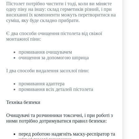
Пістолет потрібно чистити і тоді, коли ви міняєте
одну піну на іншу: склад герметиків різний, і при
висиханні їх компоненти можуть перетворитися на
суміш, яку буде складно прибрати.
Є два способи очищення пістолета від свіжої
монтажної піни:
промивання очищувачем
очищення за допомогою шприца
І два способи видалення засохлої піни:
промивання адаптера
промивання всіх деталей пістолета
Техніка безпеки
Очищувачі та розчинники токсичні, і при роботі з
ними потрібно дотримуватися правил безпеки:
перед роботою надягніть маску-респіратор та