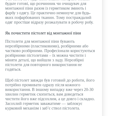
будьте готові, що розчинник чи очищувач для
монтажної піни разом із герметиком змиють і
фарбу з одягу. Це практично неминуче для будь-
яких пофарбованих тканин. Тому постраждалий
одяг простіше відразу розжалувати в робочу робу.
Як почистити пістолет від монтажної піни
Пістолети для монтажної піни бувають
нерозбірними (пластиковими), розбірними або
частково розбірними. Професіонали користуються
розбірними пістолетами – їх можна чистити і
міняти деталі, що вийшли з ладу. Нерозбірні
пістолети для повторного використання не
годяться.
Щоб пістолет завжди був готовий до роботи, його
потрібно промивати одразу після кожного
використання. В іншому випадку вже через 20-30
хвилин герметик схопиться, вам доведеться
чистити його вже підсохлим, а це довго і складно.
Засохлий герметик заважатиме — заблокує
курковий механізм і заб’є ствол пістолета.