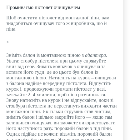
Промиваємо пістолет очищувачем
Щоб очистити пістолет від монтажної піни, вам
знадобиться очищувач того ж виробника, що й
піна.
>
Зніміть балон із монтажною піною з
адаптера
.
Увага: стовбур пістолета при цьому спрямуйте
вниз від себе. Зніміть ковпачок з очищувача та
вставте його туди, де до цього був балон із
монтажною піною. Натисніть на курок – очищувач
з балона надійде всередину пістолета. Відпустіть
курок і, продовжуючи тримати пістолет у вазі,
зачекайте 2–4 хвилини, щоб піна розчинилася.
Знову натисніть на курок і не відпускайте, доки зі
стовбура пістолета не перестануть виходити частки
монтажної піни. Як тільки струмінь став чистим,
зніміть балон і щільно закрийте його — якщо там
залишився очищувач, ви зможете використовувати
його наступного разу. порожній балон з-під піни.
Однак підійде не кожен: візьміть порожній балон
та стисніть його рукою. Якщо вам це вдалося,