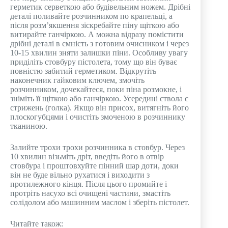
герметик серветкою або будівельним ножем. Дрібні
деталі поливайте розчинником по крапельці, а
після розм’якшення зіскребайте піну щіткою або
витирайте ганчіркою. А можна відразу помістити
дрібні деталі в ємність з готовим очисником і через
10-15 хвилин зняти залишки піни. Особливу увагу
приділіть стовбуру пістолета, тому що він буває
повністю забитий герметиком. Відкрутіть
наконечник гайковим ключем, змочіть
розчинником, дочекайтеся, поки піна розмокне, і
зніміть її щіткою або ганчіркою. Усередині ствола є
стрижень (голка). Якщо він присох, витягніть його
плоскогубцями і очистіть змоченою в розчиннику
тканиною.
Залийте трохи трохи розчинника в стовбур. Через
10 хвилин візьміть дріт, введіть його в отвір
стовбура і проштовхуйте пінний шар доти, доки
він не буде вільно рухатися і виходити з
протилежного кінця. Після цього промийте і
протріть насухо всі очищені частини, змастіть
солідолом або машинним маслом і зберіть пістолет.
Читайте також: