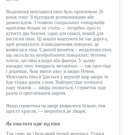
Видалення монтажної піни було проблемою 20
років тому: її відтирали розчинниками або
димексидом. З появою спеціальних очищувачів
проблема більше не стоїть — потрібно просто
купити два балони: один для свіжої, інший для
висохлої піни. Ці кошти коштують не так дорого,
щоб ризикувати пошкодженням поверхні, де
виявилася піна. Єдиний виняток – видалення піни,
що засохла на необроблених поверхнях: бетонні
плити, цегляна кладка або фанера. У цьому
випадку піну зчищають механічно — так простіше
і дешевше. Чим змити піну зі шкіри Нічим.
Монтажна піна в’їдається у верхній шар шкіри та
йде тільки разом з ним. Найпростіше почекати
пару тижнів — шкіра оновиться, і герметик піде
разом із ороговівшим шаром.
Якщо герметика на шкірі виявилося більше, ніж
просто крапля, — зверніться до лікаря.
Як очистити одяг від піни
Так само, як і будь-який інший матеріал. Тільки