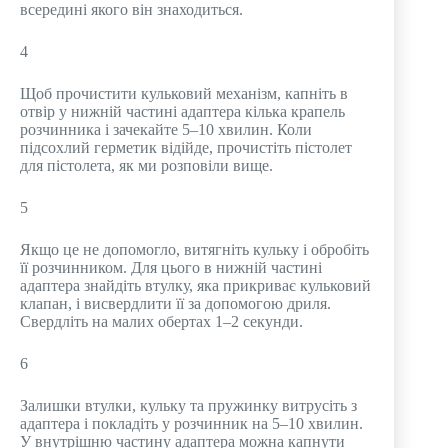
всередині якого він знаходиться.
4
Щоб прочистити кульковий механізм, капніть в
отвір у нижній частині адаптера кілька крапель
розчинника і зачекайте 5–10 хвилин. Коли
підсохлий герметик відійде, прочистіть пістолет
для пістолета, як ми розповіли вище.
5
Якщо це не допомогло, витягніть кульку і обробіть
її розчинником. Для цього в нижній частині
адаптера знайдіть втулку, яка прикриває кульковий
клапан, і висвердлити її за допомогою дриля.
Свердліть на малих обертах 1–2 секунди.
6
Залишки втулки, кульку та пружинку витрусіть з
адаптера і покладіть у розчинник на 5–10 хвилин.
У внутрішню частину адаптера можна капнути