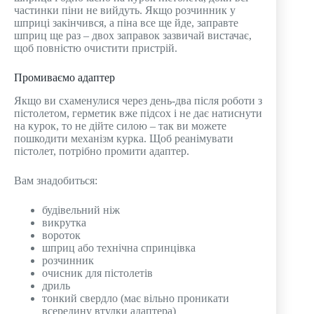
частинки піни не вийдуть. Якщо розчинник у
шприці закінчився, а піна все ще йде, заправте
шприц ще раз – двох заправок зазвичай вистачає,
щоб повністю очистити пристрій.
Промиваємо адаптер
Якщо ви схаменулися через день-два після роботи з
пістолетом, герметик вже підсох і не дає натиснути
на курок, то не дійте силою – так ви можете
пошкодити механізм курка. Щоб реанімувати
пістолет, потрібно промити адаптер.
Вам знадобиться:
будівельний ніж
викрутка
вороток
шприц або технічна спринцівка
розчинник
очисник для пістолетів
дриль
тонкий свердло (має вільно проникати
всередину втулки адаптера)