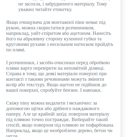
не засохла, і забрудненого матеріалу. Тому
уважно читайте етикетку.
Якщо очищувача для монтажної піни немає під
рукою, можна скористатися розчинником,
наприклад, уайт-спіритом або ацетоном. Нанесіть
його на абразивну сторону кухонної губки та
круговими рухами з несильним натиском пройдіть
по плямі.
І розчинники, і засоби-очисники перед обробкою
плями варто перевірити на непомітній ділянці.
Справа в тому, що деякі матеріали поверхні при
контакті з такими речовинами можуть змінити
колір або текстуру. Якщо ацетон не підійшов до
вашої поверхні, спробуйте бензин. І навпаки.
Свіжу піну можна видалити і механічно: за
допомогою щітки або дрібного наждакового
паперу. Але це крайній захід: поверхня матеріалу
під плямою точно постраждає. Вибирайте такий
спосіб, якщо поверхня під плямою не пофарбована.
Наприклад, якщо це необроблене дерево, бетон чи
цегла.