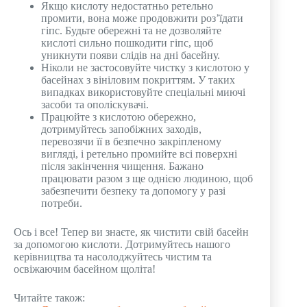
Якщо кислоту недостатньо ретельно
промити, вона може продовжити роз’їдати
гіпс. Будьте обережні та не дозволяйте
кислоті сильно пошкодити гіпс, щоб
уникнути появи слідів на дні басейну.
Ніколи не застосовуйте чистку з кислотою у
басейнах з вініловим покриттям. У таких
випадках використовуйте спеціальні миючі
засоби та ополіскувачі.
Працюйте з кислотою обережно,
дотримуйтесь запобіжних заходів,
перевозячи її в безпечно закріпленому
вигляді, і ретельно промийте всі поверхні
після закінчення чищення. Бажано
працювати разом з ще однією людиною, щоб
забезпечити безпеку та допомогу у разі
потреби.
Ось і все! Тепер ви знаєте, як чистити свій басейн
за допомогою кислоти. Дотримуйтесь нашого
керівництва та насолоджуйтесь чистим та
освіжаючим басейном щоліта!
Читайте також: