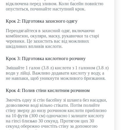
відключена перед зливом. Коли басейн повністю
опуститься, починайте наступний крок.
Крок 2: Підготовка захисного одягу
Переодягайтеся в захисний одяг, включаючи
комбінезон, окуляри, маску, рукавички та старі
черевики. Це захистить вас від можливих
шкідливих впливів кислоти.
Крок 3: Підготовка кислотного розчину
Змішайте 1 галон (3.8 л) кислоти з 1 галоном (3.8 л)
води у лійці. Важливо додавати кислоту у воду, а
не навпаки, щоб уникнути можливого бризкання.
Крок 4: Полив стіни кислотним розчином
Змочіть одну зі стін басейну зі шланга без насадки,
дозволяючи воді вільно стікати. Потім полийте
стіну зверху до низу розчином кислоти приблизно
на 10 футів (300 см) одночасно і залиште кислоту
на гіпсі близько 30 секунд. Протягом цих 30
секунд обережно очистіть стіну за допомогою