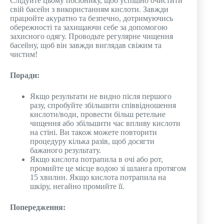
Слідуйте цьому посібнику, щоб успішно очистити
свій басейн з використанням кислоти. Завжди
працюйте акуратно та безпечно, дотримуючись
обережності та захищаючи себе за допомогою
захисного одягу. Проводьте регулярне чищення
басейну, щоб він завжди виглядав свіжим та
чистим!
Поради:
Якщо результати не видно після першого
разу, спробуйте збільшити співвідношення
кислоти/води, провести більш ретельне
чищення або збільшити час впливу кислоти
на стіні. Ви також можете повторити
процедуру кілька разів, щоб досягти
бажаного результату.
Якщо кислота потрапила в очі або рот,
промийте це місце водою зі шланга протягом
15 хвилин. Якщо кислота потрапила на
шкіру, негайно промийте її.
Попередження: