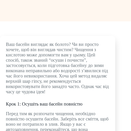
Ваш басейн виглядає як болото? Чи ви просто
хочете, щоб він виглядав чистим? Чищення з
кислотою може допомогти вам у цьому. Цей
спосіб, також званий “осуши і почисти”,
застосовується, коли підготовка басейну до зими
виконана неправильно або водорості з’явилися під
час його невикористання. Хоча цей метод видаляє
верхній шар гіпсу, не рекомендується
використовувати його занадто часто. Однак час від
часу це чудова ідея!
Крок 1: Осушіть ваш басейн повністю
Перед тим як розпочати чищення, необхідно
повністю осушити басейн. Заберіть все сміття, щоб
воно не потрапило в злив. Якщо у вас є
автозаповнення, переконайтеся, що вона