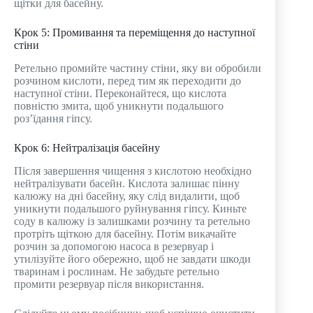
щітки для басейну.
Крок 5: Промивання та переміщення до наступної
стіни
Ретельно промийте частину стіни, яку ви обробили
розчином кислоти, перед тим як переходити до
наступної стіни. Переконайтеся, що кислота
повністю змита, щоб уникнути подальшого
роз’їдання гіпсу.
Крок 6: Нейтралізація басейну
Після завершення чищення з кислотою необхідно
нейтралізувати басейн. Кислота залишає пінну
калюжу на дні басейну, яку слід видалити, щоб
уникнути подальшого руйнування гіпсу. Киньте
соду в калюжу із залишками розчину та ретельно
протріть щіткою для басейну. Потім викачайте
розчин за допомогою насоса в резервуар і
утилізуйте його обережно, щоб не завдати шкоди
тваринам і рослинам. Не забудьте ретельно
промити резервуар після використання.