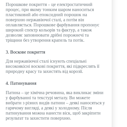
Порошкове покриття – це електростатичний
процес, при якому тонким шаром наноситься
пластиковий або епоксидний порошок на
поверхню нержавіючої сталі, а потім він
оплавляється. Порошкове фарбування пропонує
широкий спектр кольорів та фактур, а також
дозволяє заповнювати дрібні порожнечі та
тріщини без утворення крапель та потік.
3. Воскове покриття
Для нержавіючої сталі існують спеціальні
високоякісні воскові покриття, які підкреслять її
природну красу та захистять від корозії.
4. Патинування
Патина – це хімічна речовина, яка викликає зміни
у фарбуванні та текстурі металу. Ви можете
вибрати з різних видів патини – деякі наносяться у
гарячому вигляді, а деякі у холодному. Після
патинування можна нанести віск, щоб закріпити
результат та захистити поверхню.