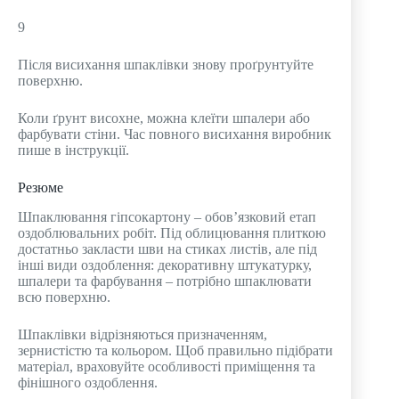
9
Після висихання шпаклівки знову проґрунтуйте
поверхню.
Коли ґрунт висохне, можна клеїти шпалери або
фарбувати стіни. Час повного висихання виробник
пише в інструкції.
Резюме
Шпаклювання гіпсокартону – обов’язковий етап
оздоблювальних робіт. Під облицювання плиткою
достатньо закласти шви на стиках листів, але під
інші види оздоблення: декоративну штукатурку,
шпалери та фарбування – потрібно шпаклювати
всю поверхню.
Шпаклівки відрізняються призначенням,
зернистістю та кольором. Щоб правильно підібрати
матеріал, враховуйте особливості приміщення та
фінішного оздоблення.