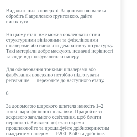
Видалить пил з поверхні. За допомогою валика
обробіть її акриловою ґрунтовкою, дайте
висохнути.
На цьому етапі вже можна обклеювати стіни
структурними вініловими та флізеліновими
шпалерами або наносити декоративну штукатурку.
Такі матеріали добре маскують незначні нерівності
та сліди від шліфувального паперу.
Для обклеювання тонкими шпалерами або
фарбування поверхню потрібно підготувати
ретельніше — переходьте до наступного етапу.
8
За допомогою широкого шпателя нанесіть 1–2
тонкі шари фінішної шпаклівки. Працюйте за
яскравого загального освітлення, щоб бачити
нерівності. Виявлені дефекти окремо
прошпаклюйте та прошліфуйте дрібнозернистим
наждачним папером — Р200–Р240 та дрібніше.