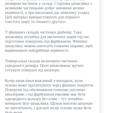
розміром частинок у складі. Стартова шпаклівка з
великими частинками добре заповнює великі
нерівності, а при висиханні дає невелику усадку.
Цей матеріал використовують для першого
товстого шару та тоншого другого.
У фінішних складів частинки дрібніші. Така
шпаклівка потрібна для заключних шарів під час
підготовки поверхонь під фарбування. Фінішну
шпаклівку можна наносити тонкими шарами, щоб
вирівнювати найдрібніші нерівності.
Універсальні склади включають частинки
середнього розміру. Цією шпаклівкою зручно
готувати поверхні під шпалери.
Колір шпаклівки важливий у випадках, коли
основа може просвічувати через фінішне покриття.
Поверхня під обклеювання тонкими світлими
шпалерами і під фарбування емалями має бути
однорідного кольору без плям – тут потрібно
вибирати білу шпаклівку. Щільні вінілові шпалери
не просвічують, і для них колір основи може бути
будь-яким.