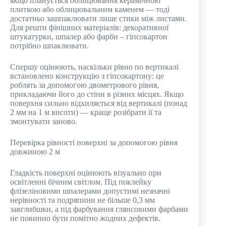
якщо планується облицювання керамічною
плиткою або облицювальним каменем — тоді
достатньо зашпаклювати лише стики між листами.
Для решти фінішних матеріалів: декоративної
штукатурки, шпалер або фарби – гіпсокартон
потрібно шпаклювати.
Спершу оцінюють, наскільки рівно по вертикалі
встановлено конструкцію з гіпсокартону: це
роблять за допомогою двометрового рівня,
прикладаючи його до стіни в різних місцях. Якщо
поверхня сильно відхиляється від вертикалі (понад
2 мм на 1 м висоти) — краще розібрати її та
змонтувати заново.
Перевірка рівності поверхні за допомогою рівня
довжиною 2 м
Гладкість поверхні оцінюють візуально при
освітленні бічним світлом. Під поклейку
флізеліновими шпалерами допустимі незначні
нерівності та подряпини не більше 0,3 мм
завглибшки, а під фарбування глянсовими фарбами
не повинно бути помітно жодних дефектів.