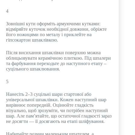
4
Зовнішні кути оформіть армуючими кутками:
відміряйте куточок необхідної довжини, обріжте
його ножицями по металу і приклейте на
гіпсокартон шпаклівкою.
Після висихання шпаклівки поверхню можна
облицьовувати керамічною плиткою. Під шпалери
та фарбування переходьте до наступного етапу –
суцільного шпаклювання.
5
Нанесіть 2–3 суцільні шари стартової або
універсальної шпаклівки. Кожен наступний шар
вирівнює попередній. Оцінюйте гладкість
візуально, щоб зрозуміти, чи потрібен наступний
шар. Але пам’ятайте, що остаточної гладкості зараз
не досягти — її досягають на етапі шліфування.
Набирайте розчин маленьким шпателем, а