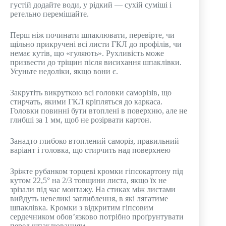
густій ​​додайте води, у рідкий — сухій суміші і
ретельно перемішайте.
Перш ніж починати шпаклювати, перевірте, чи
щільно прикручені всі листи ГКЛ до профілів, чи
немає кутів, що «гуляють». Рухливість може
призвести до тріщин після висихання шпаклівки.
Усуньте недоліки, якщо вони є.
Закрутіть викруткою всі головки саморізів, що
стирчать, якими ГКЛ кріпляться до каркаса.
Головки повинні бути втоплені в поверхню, але не
глибші за 1 мм, щоб не розірвати картон.
Занадто глибоко втоплений саморіз, правильний
варіант і головка, що стирчить над поверхнею
Зріжте рубанком торцеві кромки гіпсокартону під
кутом 22,5° на 2/3 товщини листа, якщо їх не
зрізали під час монтажу. На стиках між листами
вийдуть невеликі заглиблення, в які лягатиме
шпаклівка. Кромки з відкритим гіпсовим
сердечником обов’язково потрібно проґрунтувати
перед шпаклюванням.