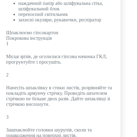
наждачний папір або шліфувальна сітка,
шліфувальний блок
переносний світильник
захисні окуляри, рукавички, респіратор
Шпаклюємо гіпсокартон
Покрокова інструкція
1
Місця зрізів, де оголилася гіпсова начинка ГКЛ,
прогрунтуйте і просушіть.
2
Нанесіть шпаклівку в стики листів, розрівняйте та
покладіть армуючу стрічку. Проведіть шпателем
стрічкою не більше двох разів. Дайте шпаклівці зі
стрічкою висохнути.
3
Зашпаклюйте головки шурупів, сколи та
пошкодження на поверхні листів.