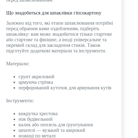
Що знадобиться для шпаклівки гіпсокартону
Залежно від того, які етапи шпаклювання потрібні
перед обраним вами оздобленням, підберіть
шпаклівку: вам може знадобитися тільки стартове
або стартове та фінішне, а іноді універсальне та
окремий склад для закладення стиків. Також
підготуйте додаткові матеріали та інструменти.
Матеріали:
грунт акриловий
армуюча стрічка
перфорований куточок для армування кутів
Інструменти:
викрутка хрестова
ніж будівельний
валик або пензель для ґрунтування
шпателі — вузький та широкий
ножиці по металу