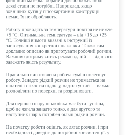
фінішний матеріал обраний для обробки. Іноді
деякі етапи не потрібні. Наприклад, якщо
зовнішніх кутів у гіпсокартонній конструкції
немає, їх не обробляють.
Роботу проводять за температури повітря не нижче
+5 °С. Оптимальна температура – ​​від +15 до +25
°С. Точніші вимоги вказані в інструкції із
застосування конкретної шпаклівки. Також там
докладно описано як приготувати робочий розчин.
Важливо дотримуватись рекомендацій — від цього
залежить якість результату.
Правильно виготовлена ​​робоча суміш полегшує
роботу. Занадто рідкий розчин не тримається на
шпателі і стікає на підлогу, надто густий — важко
розподіляти по поверхні та розрівнювати.
Для першого шару шпаклівка має бути густіша,
щоб не лягала занадто тонко, а для другого та
наступних шарів потрібен більш рідкий розчин.
На початку роботи оцініть, як лягає розчин, і при
необхідності доведіть до потрібної консистенції: у