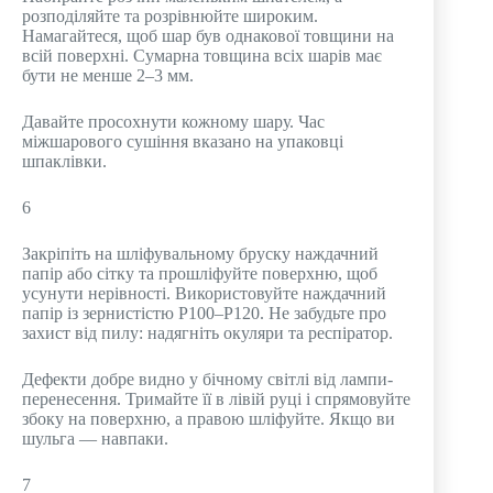
розподіляйте та розрівнюйте широким.
Намагайтеся, щоб шар був однакової товщини на
всій поверхні. Сумарна товщина всіх шарів має
бути не менше 2–3 мм.
Давайте просохнути кожному шару. Час
міжшарового сушіння вказано на упаковці
шпаклівки.
6
Закріпіть на шліфувальному бруску наждачний
папір або сітку та прошліфуйте поверхню, щоб
усунути нерівності. Використовуйте наждачний
папір із зернистістю Р100–Р120. Не забудьте про
захист від пилу: надягніть окуляри та респіратор.
Дефекти добре видно у бічному світлі від лампи-
перенесення. Тримайте її в лівій руці і спрямовуйте
збоку на поверхню, а правою шліфуйте. Якщо ви
шульга — навпаки.
7