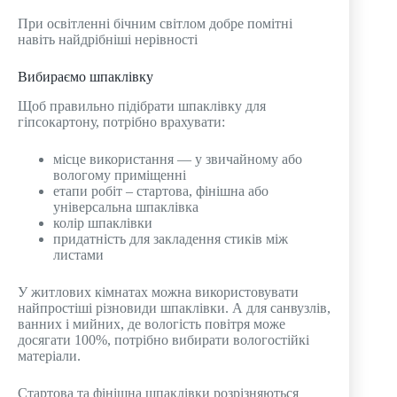
При освітленні бічним світлом добре помітні
навіть найдрібніші нерівності
Вибираємо шпаклівку
Щоб правильно підібрати шпаклівку для
гіпсокартону, потрібно врахувати:
місце використання — у звичайному або
вологому приміщенні
етапи робіт – стартова, фінішна або
універсальна шпаклівка
колір шпаклівки
придатність для закладення стиків між
листами
У житлових кімнатах можна використовувати
найпростіші різновиди шпаклівки. А для санвузлів,
ванних і мийних, де вологість повітря може
досягати 100%, потрібно вибирати вологостійкі
матеріали.
Стартова та фінішна шпаклівки розрізняються