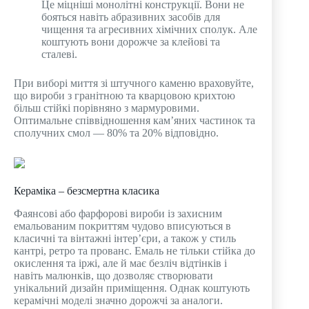
Це міцніші монолітні конструкції. Вони не
бояться навіть абразивних засобів для
чищення та агресивних хімічних сполук. Але
коштують вони дорожче за клейові та
сталеві.
При виборі миття зі штучного каменю враховуйте,
що вироби з гранітною та кварцовою крихтою
більш стійкі порівняно з мармуровими.
Оптимальне співвідношення кам’яних частинок та
сполучних смол — 80% та 20% відповідно.
Кераміка – безсмертна класика
Фаянсові або фарфорові вироби із захисним
емальованим покриттям чудово вписуються в
класичні та вінтажні інтер’єри, а також у стиль
кантрі, ретро та прованс. Емаль не тільки стійка до
окислення та іржі, але й має безліч відтінків і
навіть малюнків, що дозволяє створювати
унікальний дизайн приміщення. Однак коштують
керамічні моделі значно дорожчі за аналоги.