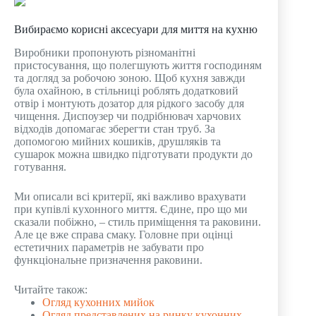
Вибираємо корисні аксесуари для миття на кухню
Виробники пропонують різноманітні
пристосування, що полегшують життя господиням
та догляд за робочою зоною. Щоб кухня завжди
була охайною, в стільниці роблять додатковий
отвір і монтують дозатор для рідкого засобу для
чищення. Диспоузер чи подрібнювач харчових
відходів допомагає зберегти стан труб. За
допомогою мийних кошиків, друшляків та
сушарок можна швидко підготувати продукти до
готування.
Ми описали всі критерії, які важливо врахувати
при купівлі кухонного миття. Єдине, про що ми
сказали побіжно, – стиль приміщення та раковини.
Але це вже справа смаку. Головне при оцінці
естетичних параметрів не забувати про
функціональне призначення раковини.
Читайте також:
Огляд кухонних мийок
Огляд представлених на ринку кухонних