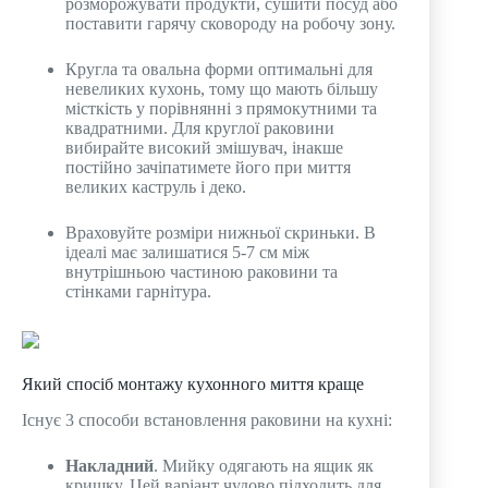
розморожувати продукти, сушити посуд або
поставити гарячу сковороду на робочу зону.
Кругла та овальна форми оптимальні для
невеликих кухонь, тому що мають більшу
місткість у порівнянні з прямокутними та
квадратними. Для круглої раковини
вибирайте високий змішувач, інакше
постійно зачіпатимете його при миття
великих каструль і деко.
Враховуйте розміри нижньої скриньки. В
ідеалі має залишатися 5-7 см між
внутрішньою частиною раковини та
стінками гарнітура.
Який спосіб монтажу кухонного миття краще
Існує 3 способи встановлення раковини на кухні:
Накладний
. Мийку одягають на ящик як
кришку. Цей варіант чудово підходить для