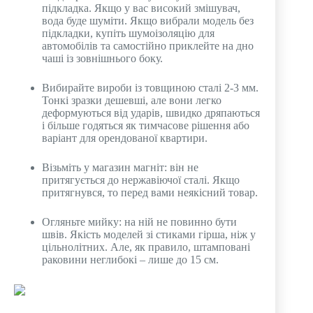
підкладка. Якщо у вас високий змішувач,
вода буде шуміти. Якщо вибрали модель без
підкладки, купіть шумоізоляцію для
автомобілів та самостійно приклейте на дно
чаші із зовнішнього боку.
Вибирайте вироби із товщиною сталі 2-3 мм.
Тонкі зразки дешевші, але вони легко
деформуються від ударів, швидко дряпаються
і більше годяться як тимчасове рішення або
варіант для орендованої квартири.
Візьміть у магазин магніт: він не
притягується до нержавіючої сталі. Якщо
притягнувся, то перед вами неякісний товар.
Огляньте мийку: на ній не повинно бути
швів. Якість моделей зі стиками гірша, ніж у
цільнолітних. Але, як правило, штамповані
раковини неглибокі – лише до 15 см.