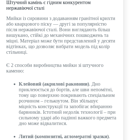
Штучний камінь є гідним конкурентом
нержавіючої сталі
Мийки із сировини з додаванням гранітної крихти
або кварцового піску — другі за популярністю
після нержавіючої сталі. Вони виглядають більш
вишукано, стійкі до механічних пошкоджень та
міцні. Матеріал може бути представлений у десяти
відтінках, що дозволяє вибрати модель під колір
стільниці.
Є 2 способи виробництва мийки зі штучного
каменю:
Клейовий (акрилові раковини)
. Дно
приклеюється до бортів, але шви непомітні,
тому що поверхню покривають спеціальним
розчином – гелькоутом. Він збільшує
міцність конструкції та запобігає вбиранню
барвників. Істотний недолік технології – при
сильному ударі або падінні важкого предмета
дно може відвалитися.
Литий (композитні, агломератні зразки)
.