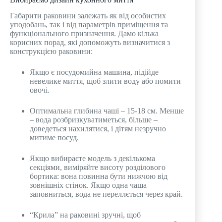
Габарити раковини залежать як від особистих
уподобань, так і від параметрів приміщення та
функціонального призначення. Дамо кілька
корисних порад, які допоможуть визначитися з
конструкцією раковини:
Якщо є посудомийна машина, підійде
невелике миття, щоб злити воду або помити
овочі.
Оптимальна глибина чаші – 15-18 см. Менше
– вода розбризкуватиметься, більше –
доведеться нахилятися, і дітям незручно
митиме посуд.
Якщо вибираєте модель з декількома
секціями, виміряйте висоту розділового
бортика: вона повинна бути нижчою від
зовнішніх стінок. Якщо одна чаша
заповниться, вода не переллється через край.
“Крила” на раковині зручні, щоб