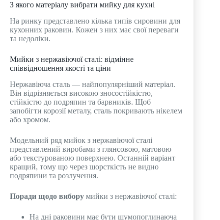
З якого матеріалу вибрати мийку для кухні
На ринку представлено кілька типів сировини для
кухонних раковин. Кожен з них має свої переваги
та недоліки.
Мийки з нержавіючої сталі: відмінне
співвідношення якості та ціни
Нержавіюча сталь — найпопулярніший матеріал.
Він відрізняється високою зносостійкістю,
стійкістю до подряпин та барвників. Щоб
запобігти корозії металу, сталь покривають нікелем
або хромом.
Модельний ряд мийок з нержавіючої сталі
представлений виробами з глянсовою, матовою
або текстурованою поверхнею. Останній варіант
кращий, тому що через шорсткість не видно
подряпини та розлучення.
Поради щодо вибору
мийки з нержавіючої сталі:
На дні раковини має бути шумопоглинаюча