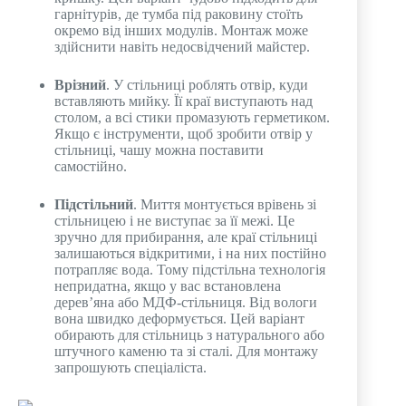
гарнітурів, де тумба під раковину стоїть
окремо від інших модулів. Монтаж може
здійснити навіть недосвідчений майстер.
Врізний
. У стільниці роблять отвір, куди
вставляють мийку. Її краї виступають над
столом, а всі стики промазують герметиком.
Якщо є інструменти, щоб зробити отвір у
стільниці, чашу можна поставити
самостійно.
Підстільний
. Миття монтується врівень зі
стільницею і не виступає за її межі. Це
зручно для прибирання, але краї стільниці
залишаються відкритими, і на них постійно
потрапляє вода. Тому підстільна технологія
непридатна, якщо у вас встановлена ​​
дерев’яна або МДФ-стільниця. Від вологи
вона швидко деформується. Цей варіант
обирають для стільниць з натурального або
штучного каменю та зі сталі. Для монтажу
запрошують спеціаліста.