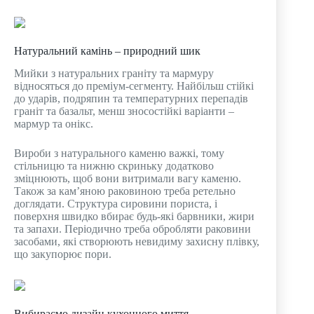
Натуральний камінь – природний шик
Мийки з натуральних граніту та мармуру
відносяться до преміум-сегменту. Найбільш стійкі
до ударів, подряпин та температурних перепадів
граніт та базальт, менш зносостійкі варіанти –
мармур та онікс.
Вироби з натурального каменю важкі, тому
стільницю та нижню скриньку додатково
зміцнюють, щоб вони витримали вагу каменю.
Також за кам’яною раковиною треба ретельно
доглядати. Структура сировини пориста, і
поверхня швидко вбирає будь-які барвники, жири
та запахи. Періодично треба обробляти раковини
засобами, які створюють невидиму захисну плівку,
що закупорює пори.
Вибираємо дизайн кухонного миття