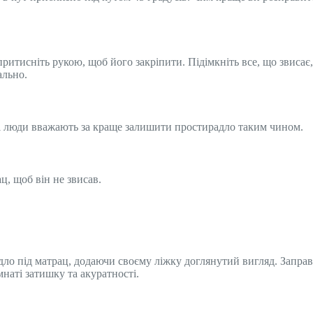
ритисніть рукою, щоб його закріпити. Підімкніть все, що звисає
ально.
кі люди вважають за краще залишити простирадло таким чином.
ц, щоб він не звисав.
дло під матрац, додаючи своєму ліжку доглянутий вигляд. Запра
наті затишку та акуратності.