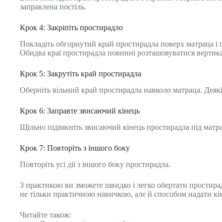
заправлена ​​постіль.
Крок 4: Закріпіть простирадло
Покладіть обгорнутий край простирадла поверх матраца і п
Обидва краї простирадла повинні розташовуватися вертик
Крок 5: Закрутіть край простирадла
Оберніть вільний край простирадла навколо матраца. Дея
Крок 6: Заправте звисаючий кінець
Щільно підімкніть звисаючий кінець простирадла під матра
Крок 7: Повторіть з іншого боку
Повторіть усі дії з іншого боку простирадла.
З практикою ви зможете швидко і легко обертати простира
не тільки практичною навичкою, але й способом надати кім
Читайте також: