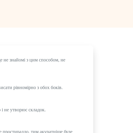
 не знайомі з цим способом, не
исати рівномірно з обох боків.
і не утворює складок.
е простирадло, тим акуратніше буде