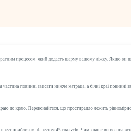
уратним процесом, який додасть шарму вашому ліжку. Якщо ви ще
я частина повинні звисати нижче матраца, а бічні краї повинні зв
раю до краю. Переконайтеся, що простирадло лежить рівномірно 
 в кут приблизно під кутом 45 градусів. Чим краще ви розправит