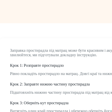
Заправка простирадла під матрац може бути красивим і ак
хвилюйтеся, ми підготували докладну інструкцію.
Крок 1: Розправте простирадло
Рівно покладіть простирадло на матрац. Довгі краї та нижн
Крок 2: Заправте нижню частину простирадла
Підштовхніть нижню частину простирадла під матрац від к
Крок 3: Оберніть кут простирадла
Витягніть один край простирадла і обережно оберніть його