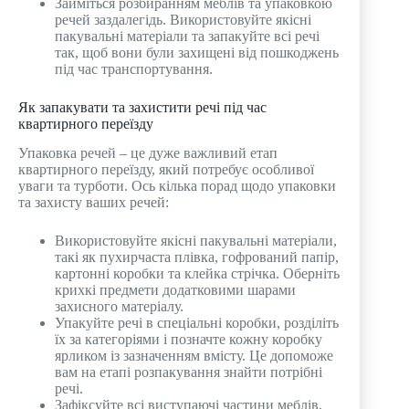
Займіться розбиранням меблів та упаковкою
речей заздалегідь. Використовуйте якісні
пакувальні матеріали та запакуйте всі речі
так, щоб вони були захищені від пошкоджень
під час транспортування.
Як запакувати та захистити речі під час
квартирного переїзду
Упаковка речей – це дуже важливий етап
квартирного переїзду, який потребує особливої ​​
уваги та турботи. Ось кілька порад щодо упаковки
та захисту ваших речей:
Використовуйте якісні пакувальні матеріали,
такі як пухирчаста плівка, гофрований папір,
картонні коробки та клейка стрічка. Оберніть
крихкі предмети додатковими шарами
захисного матеріалу.
Упакуйте речі в спеціальні коробки, розділіть
їх за категоріями і позначте кожну коробку
ярликом із зазначенням вмісту. Це допоможе
вам на етапі розпакування знайти потрібні
речі.
Зафіксуйте всі виступаючі частини меблів,