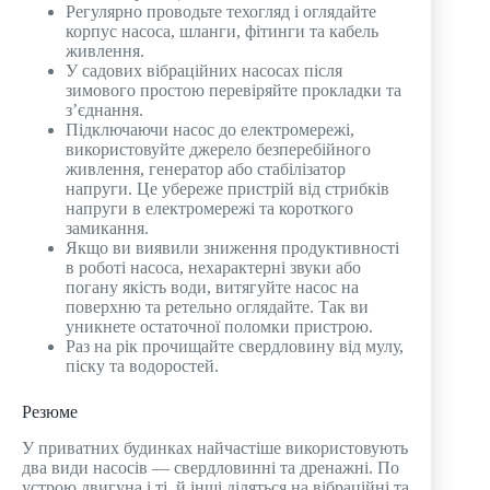
Регулярно проводьте техогляд і оглядайте
корпус насоса, шланги, фітинги та кабель
живлення.
У садових вібраційних насосах після
зимового простою перевіряйте прокладки та
з’єднання.
Підключаючи насос до електромережі,
використовуйте джерело безперебійного
живлення, генератор або стабілізатор
напруги. Це убереже пристрій від стрибків
напруги в електромережі та короткого
замикання.
Якщо ви виявили зниження продуктивності
в роботі насоса, нехарактерні звуки або
погану якість води, витягуйте насос на
поверхню та ретельно оглядайте. Так ви
уникнете остаточної поломки пристрою.
Раз на рік прочищайте свердловину від мулу,
піску та водоростей.
Резюме
У приватних будинках найчастіше використовують
два види насосів — свердловинні та дренажні. По
устрою двигуна і ті, й інші діляться на вібраційні та