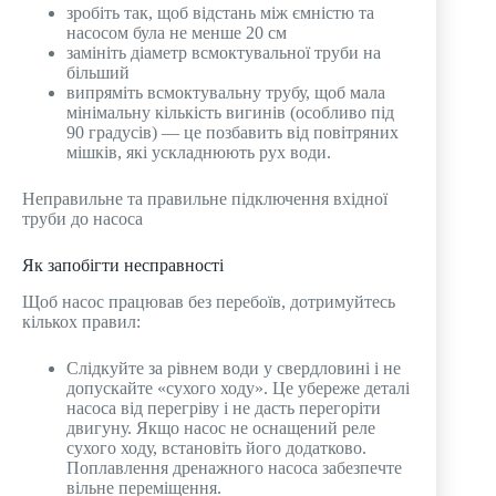
зробіть так, щоб відстань між ємністю та
насосом була не менше 20 см
замініть діаметр всмоктувальної труби на
більший
випряміть всмоктувальну трубу, щоб мала
мінімальну кількість вигинів (особливо під
90 градусів) — це позбавить від повітряних
мішків, які ускладнюють рух води.
Неправильне та правильне підключення вхідної
труби до насоса
Як запобігти несправності
Щоб насос працював без перебоїв, дотримуйтесь
кількох правил:
Слідкуйте за рівнем води у свердловині і не
допускайте «сухого ходу». Це убереже деталі
насоса від перегріву і не дасть перегоріти
двигуну. Якщо насос не оснащений реле
сухого ходу, встановіть його додатково.
Поплавлення дренажного насоса забезпечте
вільне переміщення.