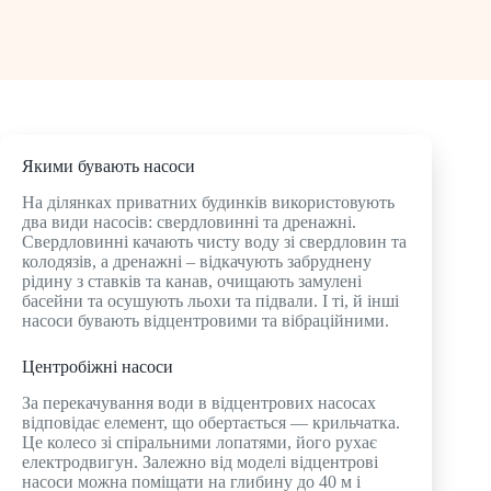
Якими бувають насоси
На ділянках приватних будинків використовують
два види насосів: свердловинні та дренажні.
Свердловинні качають чисту воду зі свердловин та
колодязів, а дренажні – відкачують забруднену
рідину з ставків та канав, очищають замулені
басейни та осушують льохи та підвали. І ті, й інші
насоси бувають відцентровими та вібраційними.
Центробіжні насоси
За перекачування води в відцентрових насосах
відповідає елемент, що обертається — крильчатка.
Це колесо зі спіральними лопатями, його рухає
електродвигун. Залежно від моделі відцентрові
насоси можна поміщати на глибину до 40 м і