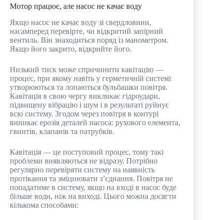
Мотор працює, але насос не качає воду
Якщо насос не качає воду зі свердловини,
насамперед перевірте, чи відкритий запірний
вентиль. Він знаходиться поряд із манометром.
Якщо його закрито, відкрийте його.
Низький тиск може спричинити кавітацію —
процес, при якому навіть у герметичній системі
утворюються та лопаються бульбашки повітря.
Кавітація в свою чергу викликає гідроудари,
підвищену вібрацію і шум і в результаті руйнує
всю систему. Згодом через повітря в контурі
виникає ерозія деталей насоса: рухового елемента,
гвинтів, клапанів та патрубків.
Кавітація — це поступовий процес, тому такі
проблеми виявляються не відразу. Потрібно
регулярно перевіряти систему на наявність
протікання та зміцнювати з’єднання. Повітря не
попадатиме в систему, якщо на вході в насос буде
більше води, ніж на виході. Цього можна досягти
кількома способами: