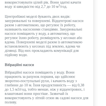
використовувати цілий рік. Вони здатні качати
3
воду зі швидкістю від 2,7 до 10 м
/год.
Центробіжні моделі бувають двох видів:
занурювальні та поверхневі. Відцентрові насоси
разом з автоматикою, що регулює їх роботу,
називають насосними станціями. Занурювальні
насоси поміщають у воду, а автоматику, що
регулює їхню роботу, розміщують у
кесонах
або
вдома. Поверхневі моделі разом із автоматикою
встановлюють у кесонах під землею, вдома чи
ділянці. Від них прокладають комунікації для
підйому води.
Вібраційні насоси
Вібраційні насоси поміщають у воду. Вони
працюють за рахунок поршня, що здійснює
зворотно-поступальні рухи, і качають воду з
глибини до 10 м. Їхня продуктивність — від 0,38
до 1,5 м3/год, тобто менше, ніж у відцентрових, і
влаштовані вони простіше. Зазвичай їх
використовують у літній сезон як садові насоси для
поливу.