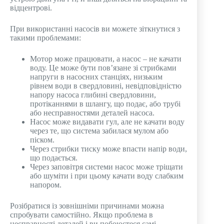
відцентрові.
При використанні насосів ви можете зіткнутися з
такими проблемами:
Мотор може працювати, а насос – не качати
воду. Це може бути пов’язане зі стрибками
напруги в насосних станціях, низьким
рівнем води в свердловині, невідповідністю
напору насоса глибині свердловини,
протіканнями в шлангу, що подає, або трубі
або несправностями деталей насоса.
Насос може видавати гул, але не качати воду
через те, що система забилася мулом або
піском.
Через стрибки тиску може впасти напір води,
що подається.
Через заповітря системи насос може тріщати
або шуміти і при цьому качати воду слабким
напором.
Розібратися із зовнішніми причинами можна
спробувати самостійно. Якщо проблема в
несправності деталей і ви побоюєтеся самі