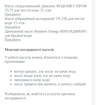
Насос свердловинний Джилекс ВОДОМЕТ ПРОФ
55/75 для чистої води 55 л/хв
Придбати
Насос вібраційний колодязний VP-250 для чистої
води 15 л/хв.
Придбати
Дренажний насос Belamos Omega 40SP (НД40БSP)
для брудної води
Придбати
Можливі несправності насосів
У роботі насосів можна зіткнутися з кількома
проблемами:
мотор працює, але насос не качає воду
насос видає шум, але не качає воду
зменшився напір води
насос тріщить або шумить, а натиск слабкий
Розберемося, як знайти та усунути причину
несправності.