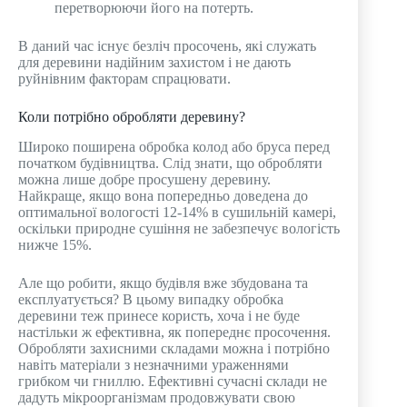
перетворюючи його на потерть.
В даний час існує безліч просочень, які служать
для деревини надійним захистом і не дають
руйнівним факторам спрацювати.
Коли потрібно обробляти деревину?
Широко поширена обробка колод або бруса перед
початком будівництва. Слід знати, що обробляти
можна лише добре просушену деревину.
Найкраще, якщо вона попередньо доведена до
оптимальної вологості 12-14% в сушильній камері,
оскільки природне сушіння не забезпечує вологість
нижче 15%.
Але що робити, якщо будівля вже збудована та
експлуатується? В цьому випадку обробка
деревини теж принесе користь, хоча і не буде
настільки ж ефективна, як попереднє просочення.
Обробляти захисними складами можна і потрібно
навіть матеріали з незначними ураженнями
грибком чи гниллю. Ефективні сучасні склади не
дадуть мікроорганізмам продовжувати свою