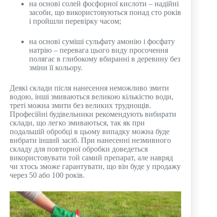
на основі солей фосфорної кислоти – надійні
засоби, що використовуються понад сто років
і пройшли перевірку часом;
на основі суміші сульфату амонію і фосфату
натрію – перевага цього виду просочення
полягає в глибокому вбиранні в деревину без
зміни її кольору.
Деякі склади після нанесення неможливо змити
водою, інші змиваються великою кількістю води,
треті можна змити без великих труднощів.
Професійні будівельники рекомендують вибирати
склади, що легко змиваються, так як при
подальшій обробці в цьому випадку можна буде
вибрати інший засіб. При нанесенні незмивного
складу для повторної обробки доведеться
використовувати той самий препарат, але навряд
чи хтось зможе гарантувати, що він буде у продажу
через 50 або 100 років.