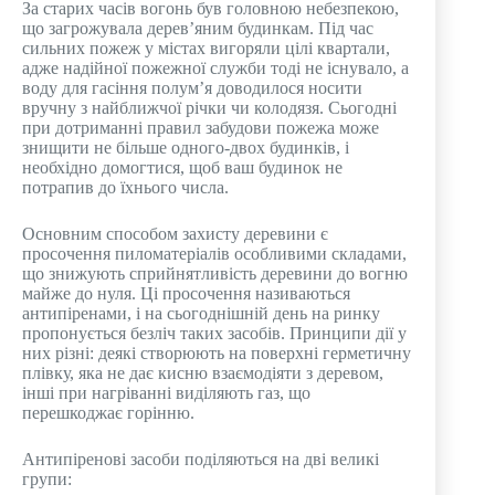
За старих часів вогонь був головною небезпекою,
що загрожувала дерев’яним будинкам. Під час
сильних пожеж у містах вигоряли цілі квартали,
адже надійної пожежної служби тоді не існувало, а
воду для гасіння полум’я доводилося носити
вручну з найближчої річки чи колодязя. Сьогодні
при дотриманні правил забудови пожежа може
знищити не більше одного-двох будинків, і
необхідно домогтися, щоб ваш будинок не
потрапив до їхнього числа.
Основним способом захисту деревини є
просочення пиломатеріалів особливими складами,
що знижують сприйнятливість деревини до вогню
майже до нуля. Ці просочення називаються
антипіренами, і на сьогоднішній день на ринку
пропонується безліч таких засобів. Принципи дії у
них різні: деякі створюють на поверхні герметичну
плівку, яка не дає кисню взаємодіяти з деревом,
інші при нагріванні виділяють газ, що
перешкоджає горінню.
Антипіренові засоби поділяються на дві великі
групи: