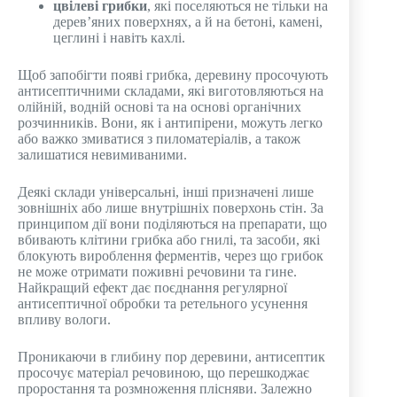
цвілеві грибки
, які поселяються не тільки на
дерев’яних поверхнях, а й на бетоні, камені,
цеглині ​​і навіть кахлі.
Щоб запобігти появі грибка, деревину просочують
антисептичними складами, які виготовляються на
олійній, водній основі та на основі органічних
розчинників. Вони, як і антипірени, можуть легко
або важко змиватися з пиломатеріалів, а також
залишатися невимиваними.
Деякі склади універсальні, інші призначені лише
зовнішніх або лише внутрішніх поверхонь стін. За
принципом дії вони поділяються на препарати, що
вбивають клітини грибка або гнилі, та засоби, які
блокують вироблення ферментів, через що грибок
не може отримати поживні речовини та гине.
Найкращий ефект дає поєднання регулярної
антисептичної обробки та ретельного усунення
впливу вологи.
Проникаючи в глибину пор деревини, антисептик
просочує матеріал речовиною, що перешкоджає
проростання та розмноження плісняви. Залежно