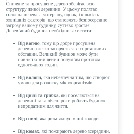
Спиляне та просушене дерево зберігає всю
структуру живої деревини. У цьому полягає
головна перевага матеріалу, однак, і кількість
зовнішніх факторів, що становлять безпосередню
загрозу вашому будинку, суттєво зростає.
Дерев’яний будинок необхідно захистити:
Від вогню
, тому що добре просушена
деревина легко загоряється за сприятливих
обставин. Великий будинок може бути
повністю знищений полум’ям протягом
одного-двох годин.
Від вологи
, яка небезпечна тим, що створює
умови для розвитку мікроорганізмів.
Від цвілі та грибка
, які поселяються на
деревині та за лічені роки роблять будинок
непридатним для життя.
Від гнилі
, яка розм’якшує міцні колоди.
Від комах
, які пожирають дерево зсередини,