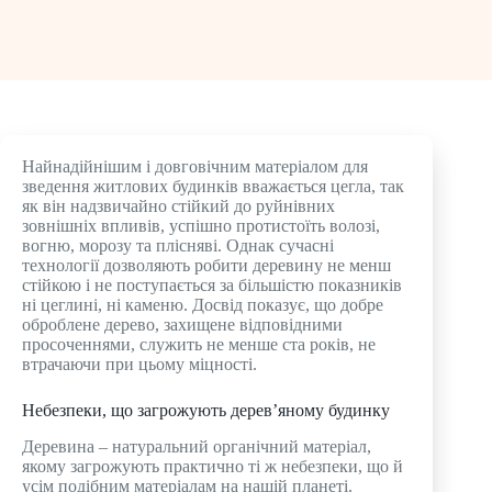
Найнадійнішим і довговічним матеріалом для
зведення житлових будинків вважається цегла, так
як він надзвичайно стійкий до руйнівних
зовнішніх впливів, успішно протистоїть волозі,
вогню, морозу та плісняві. Однак сучасні
технології дозволяють робити деревину не менш
стійкою і не поступається за більшістю показників
ні цеглині, ні каменю. Досвід показує, що добре
оброблене дерево, захищене відповідними
просоченнями, служить не менше ста років, не
втрачаючи при цьому міцності.
Небезпеки, що загрожують дерев’яному будинку
Деревина – натуральний органічний матеріал,
якому загрожують практично ті ж небезпеки, що й
усім подібним матеріалам на нашій планеті.