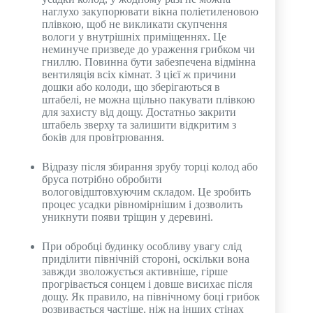
наглухо закупорювати вікна поліетиленовою
плівкою, щоб не викликати скупчення
вологи у внутрішніх приміщеннях. Це
неминуче призведе до ураження грибком чи
гниллю. Повинна бути забезпечена відмінна
вентиляція всіх кімнат. З цієї ж причини
дошки або колоди, що зберігаються в
штабелі, не можна щільно пакувати плівкою
для захисту від дощу. Достатньо закрити
штабель зверху та залишити відкритим з
боків для провітрювання.
Відразу після збирання зрубу торці колод або
бруса потрібно обробити
вологовідштовхуючим складом. Це зробить
процес усадки рівномірнішим і дозволить
уникнути появи тріщин у деревині.
При обробці будинку особливу увагу слід
приділити північній стороні, оскільки вона
завжди зволожується активніше, гірше
прогрівається сонцем і довше висихає після
дощу. Як правило, на північному боці грибок
розвивається частіше, ніж на інших стінах