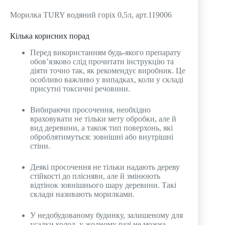
Морилка TURY водяний горіх 0,5л, арт.119006
Кілька корисних порад
Перед використанням будь-якого препарату
обов’язково слід прочитати інструкцію та
діяти точно так, як рекомендує виробник. Це
особливо важливо у випадках, коли у складі
присутні токсичні речовини.
Вибираючи просочення, необхідно
враховувати не тільки мету обробки, але й
вид деревини, а також тип поверхонь, які
оброблятимуться: зовнішні або внутрішні
стіни.
Деякі просочення не тільки надають дереву
стійкості до плісняви, але й змінюють
відтінок зовнішнього шару деревини. Такі
склади називають морилками.
У недобудованому будинку, залишеному для
усадки колод, у жодному разі не можна