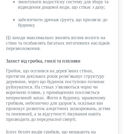
змонтувати водостісну систему для збору та
відведення дощової води, що стікає з даху;
забезпечити дренаж ґрунту, що прилягає до
будинку.
Ці заходи максимально знизять вплив вологи на
стіни та позбавлять багатьох негативних наслідків
перезволоження.
Захист від грибка, гнилі та плісняви
Грибок, що оселився на дерев’яних стінах,
протягом декількох років розм’якшує структуру
деревини, через що будинок поступово починає
руйнуватися. На стінах з’являються чорні чи
коричневі плями, у приміщеннях поселяється
неприємний запах. Жити в будинку, зараженому
грибком, небезпечно для здоров’я, оскільки він
провокує розвиток алергічних захворювань, астми
та пневмонії, а за відсутності лікування навіть
призводить до передчасної смерті.
Існує безліч видів грибків, що мешкають на