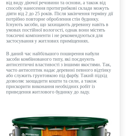
від виду діючої речовини та основи, а також від
способу нанесення протигрибкові склади можуть
діяти від 2 до 25 років. Після закінчення терміну дії
потрібно повторне оброблення стін будинку.
Існують засоби, що захищають деревину навіть в
умовах постійної вологості, однак вони містять
токсичні компоненти і не рекомендуються для
застосування у житлових приміщеннях.
В даний час найбільшого поширення набули
засоби комбінованого типу, які поєднують
антисептичні властивості з іншими якостями. Так,
часто антисептик надає деревині певного відтінку
або служить грунтовкою під фарбу. Такий підхід
дозволяє заощадити кошти та сили, а також
прискорити виконання необхідних робіт із
приведення житлового будинку до ладу.