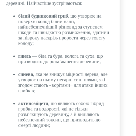
деревині. Найчастіше зустрічаються:
білий будинковий гриб
, що утворює на
поверхні колод білий наліт, —
найнебезпечніший різновид за ступенем
шкоди та швидкістю розмноження, здатний
за півроку наскрізь прорости через товсту
колоду;
гниль
— біла та бура, волога та суха, що
призводить до розм’якшення деревини;
синева
, яка не знижує міцності дерева, але
утворює на ньому негарні сині плями, які
згодом стають «ворітами» для атаки інших
грибків;
актиноміцети
, що являють собою гібрид
грибка та водорості, які не тільки
розм’якшують деревину, а й виділяють
небезпечний токсин, що призводить до
смерті людини;