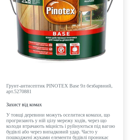
Грунт-антисептик PINOTEX Base 9л безбарвний,
арт.5270881
Захист від комах
У товщі деревини можуть оселитися комахи, що
прогризають у ній цілу мережу ходів, через що
колоди втрачають міцність і руйнуються під вагою
будівлі або через випадковий удар. Часто у
пошкоджені жуками елементи будівлі проникає