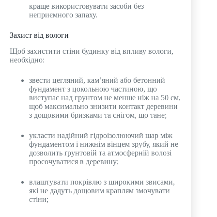
краще використовувати засоби без
неприємного запаху.
Захист від вологи
Щоб захистити стіни будинку від впливу вологи,
необхідно:
звести цегляний, кам’яний або бетонний
фундамент з цокольною частиною, що
виступає над грунтом не менше ніж на 50 см,
щоб максимально знизити контакт деревини
з дощовими бризками та снігом, що тане;
укласти надійний гідроізолюючий шар між
фундаментом і нижнім вінцем зрубу, який не
дозволить ґрунтовій та атмосферній волозі
просочуватися в деревину;
влаштувати покрівлю з широкими звисами,
які не дадуть дощовим краплям змочувати
стіни;