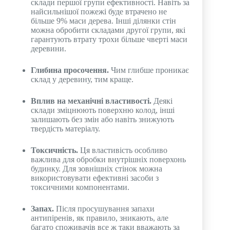
склади першої групи ефективності. Навіть за
найсильнішої пожежі буде втрачено не
більше 9% маси дерева. Інші ділянки стін
можна обробити складами другої групи, які
гарантують втрату трохи більше чверті маси
деревини.
Глибина просочення.
Чим глибше проникає
склад у деревину, тим краще.
Вплив на механічні властивості.
Деякі
склади зміцнюють поверхню колод, інші
залишають без змін або навіть знижують
твердість матеріалу.
Токсичність.
Ця властивість особливо
важлива для обробки внутрішніх поверхонь
будинку. Для зовнішніх стінок можна
використовувати ефективні засоби з
токсичними компонентами.
Запах.
Після просушування запахи
антипіренів, як правило, зникають, але
багато споживачів все ж таки вважають за