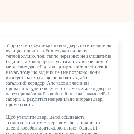
У приватних будинках вхідні двері, які виходять на
вулицю, повинні забезпечувати хорошу
теплоізоляцію, тоді тепло через них не залишатиме
будинок, а холод просочуватиметься всередину. У
металевих дверей для квартир такої теплоізоляції
немає, тому що від них це і не потрібно: вони
виходять на сходи, що опалюються, або в
загальний коридор. Але часом власники
приватних будинків купують саме металеві двері їх
через привабливий зовнішній вигляд і зламостійкі
запори. В результаті неправильно вибрані двері
промерзають.
Щоб утеплити двері, деякі обшивають
теплоізоляційним матеріалом або заповнюють
дверні коробки монтажною піною. Однак ці
способи не дають помітного ефекту, тому що