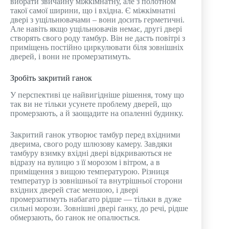
вибрати звичайну міжкімнатну, але з полотном
такої самої ширини, що і вхідна. Є міжкімнатні
двері з ущільнювачами – вони досить герметичні.
Але навіть якщо ущільнювачів немає, другі двері
створять свого роду тамбур. Він не дасть повітрі з
приміщень постійно циркулювати біля зовнішніх
дверей, і вони не промерзатимуть.
Зробіть закритий ганок
У перспективі це найвигідніше рішення, тому що
так ви не тільки усунете проблему дверей, що
промерзають, а й заощадите на опаленні будинку.
Закритий ганок утворює тамбур перед вхідними
дверима, свого роду шлюзову камеру. Завдяки
тамбуру взимку вхідні двері відкриваються не
відразу на вулицю з її морозом і вітром, а в
приміщення з вищою температурою. Різниця
температур із зовнішньої та внутрішньої сторони
вхідних дверей стає меншою, і двері
промерзатимуть набагато рідше — тільки в дуже
сильні морози. Зовнішні двері ґанку, до речі, рідше
обмерзають, бо ганок не опалюється.