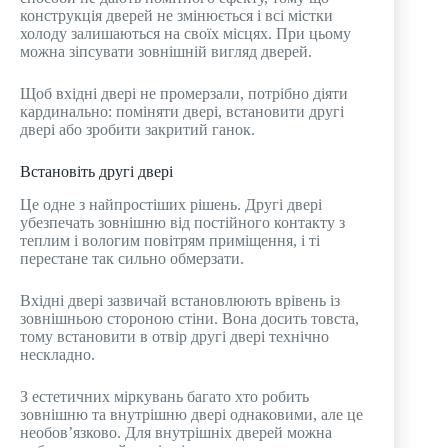
конструкція дверей не змінюється і всі містки
холоду залишаються на своїх місцях. При цьому
можна зіпсувати зовнішній вигляд дверей.
Щоб вхідні двері не промерзали, потрібно діяти
кардинально: поміняти двері, встановити другі
двері або зробити закритий ганок.
Встановіть другі двері
Це одне з найпростіших рішень. Другі двері
убезпечать зовнішню від постійного контакту з
теплим і вологим повітрям приміщення, і ті
перестане так сильно обмерзати.
Вхідні двері зазвичай встановлюють врівень із
зовнішньою стороною стіни. Вона досить товста,
тому встановити в отвір другі двері технічно
нескладно.
З естетичних міркувань багато хто робить
зовнішню та внутрішню двері однаковими, але це
необов’язково. Для внутрішніх дверей можна