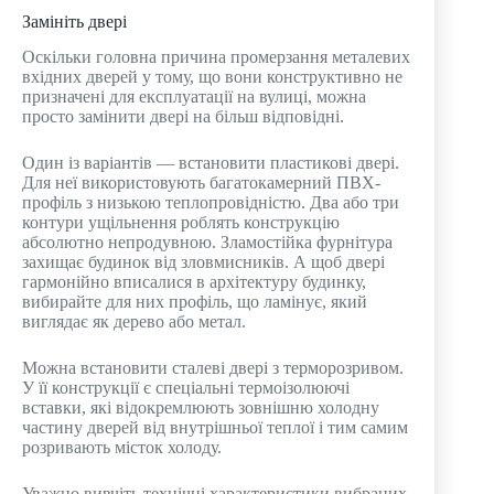
Замініть двері
Оскільки головна причина промерзання металевих
вхідних дверей у тому, що вони конструктивно не
призначені для експлуатації на вулиці, можна
просто замінити двері на більш відповідні.
Один із варіантів — встановити пластикові двері.
Для неї використовують багатокамерний ПВХ-
профіль з низькою теплопровідністю. Два або три
контури ущільнення роблять конструкцію
абсолютно непродувною. Зламостійка фурнітура
захищає будинок від зловмисників. А щоб двері
гармонійно вписалися в архітектуру будинку,
вибирайте для них профіль, що ламінує, який
виглядає як дерево або метал.
Можна встановити сталеві двері з терморозривом.
У її конструкції є спеціальні термоізолюючі
вставки, які відокремлюють зовнішню холодну
частину дверей від внутрішньої теплої і тим самим
розривають місток холоду.
Уважно вивчіть технічні характеристики вибраних