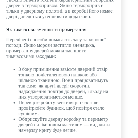
дверей з терморозривом. Якщо терморозрив є
тільки у дверному полотні, а в коробці його немає,
двері доведеться утеплювати додатково.
Як тимчасово зменшити промерзання
Перелічені способи вимагають часу та хорошої
погоди. Якщо морози застигли зненацька,
промерзання дверей можна зменшити
тимчасовими заходами:
З боку приміщення завісьте дверний отвір
тонкою поліетиленовою плівкою або
щільною тканиною. Вони працюватимуть
так само, як другі двері: скоротять
надходження повітря до дверей, і льоду на
них утворюватиметься менше.
Перевірте роботу вентиляції і частіше
провітрюйте будинок, щоб повітря стало
сушішим.
Обприскуйте дверну коробку та периметр
дверей силіконовим мастилом — видалити
намерзлу кригу буде легше.