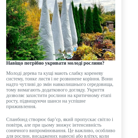
Навіщо потрібно укривати молоді рослини?
Молоді дерева та кущі мають слабку кореневу
систему, тонке листя і не розвинене коріння. Вони
надто чутливі до змін навколишнього середовища,
тому вимагають додаткового догляду. Укриття
дозволяє захистити рослини на критичному етапі
росту, підвищуючи шанси на успішне
приживлення.
Спанбонд створює бар’єр, який пропускає світло і
повітря, але при цьому знижує інтенсивність
сонячного випромінювання. Це важливо, особливо
для рослин, висаджених навесні або влітку, коли