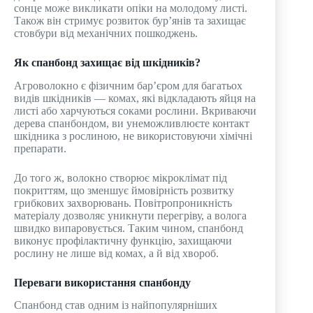
сонце може викликати опіки на молодому листі.
Також він стримує розвиток бур’янів та захищає
стовбури від механічних пошкоджень.
Як спанбонд захищає від шкідників?
Агроволокно є фізичним бар’єром для багатьох
видів шкідників — комах, які відкладають яйця на
листі або харчуються соками рослини. Вкриваючи
дерева спанбондом, ви унеможливлюєте контакт
шкідника з рослиною, не використовуючи хімічні
препарати.
До того ж, волокно створює мікроклімат під
покриттям, що зменшує ймовірність розвитку
грибкових захворювань. Повітропроникність
матеріалу дозволяє уникнути перегріву, а волога
швидко випаровується. Таким чином, спанбонд
виконує профілактичну функцію, захищаючи
рослину не лише від комах, а й від хвороб.
Переваги використання спанбонду
Спанбонд став одним із найпопулярніших