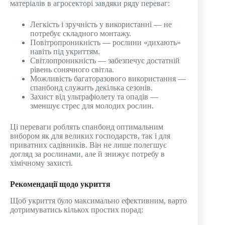
матеріалів в агросекторі завдяки ряду переваг:
Легкість і зручність у використанні — не
потребує складного монтажу.
Повітропроникність — рослини «дихають»
навіть під укриттям.
Світлопроникність — забезпечує достатній
рівень сонячного світла.
Можливість багаторазового використання —
спанбонд служить декілька сезонів.
Захист від ультрафіолету та опадів —
зменшує стрес для молодих рослин.
Ці переваги роблять спанбонд оптимальним
вибором як для великих господарств, так і для
приватних садівників. Він не лише полегшує
догляд за рослинами, але й знижує потребу в
хімічному захисті.
Рекомендації щодо укриття
Щоб укриття було максимально ефективним, варто
дотримуватись кількох простих порад: