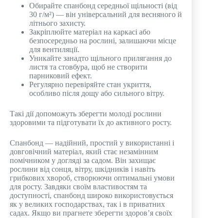
Обирайте спанбонд середньої щільності (від
30 г/м²) — він універсальний для весняного й
літнього захисту.
Закріплюйте матеріал на каркасі або
безпосередньо на рослині, залишаючи місце
для вентиляції.
Уникайте занадто щільного прилягання до
листя та стовбура, щоб не створити
парниковий ефект.
Регулярно перевіряйте стан укриття,
особливо після дощу або сильного вітру.
Такі дії допоможуть зберегти молоді рослини
здоровими та підготувати їх до активного росту.
Спанбонд — надійний, простий у використанні і
довговічний матеріал, який стає незамінним
помічником у догляді за садом. Він захищає
рослини від сонця, вітру, шкідників і навіть
грибкових хвороб, створюючи оптимальні умови
для росту. Завдяки своїм властивостям та
доступності, спанбонд широко використовується
як у великих господарствах, так і в приватних
садах. Якщо ви прагнете зберегти здоров’я своїх