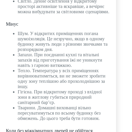
Світло. Денне освітлення у відкритому
просторі активніше та яскравіше, а вечірнє
можна вибудувати за світловими сценаріями.
Мінус
Шум. У відкритих приміщеннях погана
шумоізоляція. Це незручно, якщо в одному
будинку живуть люди з різними звичками та
розпорядком дня.
Запахи. При поєднанні кухні та вітальні
запахів від приготування їжі не уникнути
навіть з гарною витяжкою.
Тепло. Температура у всіх приміщеннях
вирівнюватиметься, ви не зможете зробити
одну зону теплішою або прохолоднішою за
іншу.
Гігієна. При відкритому проході з вхідної
зони в житлову губиться природний
санітарний бар’єр.
Тварини. Домашні вихованці вільно
пересуватимуться по всьому будинку без
обмежень. До цього треба бути готовим.
Коли без міжкімнатних дверей не обійтися