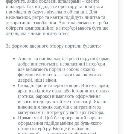
фарбуйте, якщо обклеєні шпалерами – клейте
шпалери. Так ви додасте простору та повітря, а
приміщення будуть візуально об’єднані. Для
неокласики, ретро та кантрі підійдуть лиштва та
декоративне оздоблення. Але такі елементи треба
обіграти композиційно: в інтер’єрі мають бути ще
деталі, які з ними поєднуються.
За формою дверного отвору портали бувають:
Арочні та напіваркові. Прості округлі форми
добре вписуються в неокласичні інтер’єри,
але вимагають поряд із собою схожих
формою елементів — таких же округлих
дверей, ніш і вікон.
Складні арочні дверні отвори. Вигнуті арки,
арки в східному стилі або історичних стилях
(готика, бароко) вимагають оформлення
всього інтер’єру в тій же стилістиці. Якісне
виконання таких задумів є витратним за
матеріалами і потребує участі архітектора.
Прямокутні. Цей безпрограшний варіант
оформлення підійде майже до будь-якого
стилю інтер’єру. Він ще й найменш
витратний — достатньо вирівняти всі