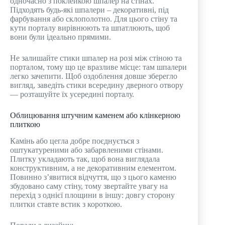
одночасно з поклейкою шпалер на стінах.
Підходять будь-які шпалери – декоративні, під
фарбування або склополотно. Для цього стіну та
кути порталу вирівнюють та шпатлюють, щоб
вони були ідеально прямими.
Не залишайте стики шпалер на розі між стіною та
порталом, тому що це вразливе місце: там шпалери
легко зачепити. Щоб оздоблення довше зберегло
вигляд, заведіть стики всередину дверного отвору
— розташуйте їх усередині порталу.
Облицювання штучним каменем або клінкерною
плиткою
Камінь або цегла добре поєднується з
оштукатуреними або забарвленими стінами.
Плитку укладають так, щоб вона виглядала
конструктивним, а не декоративним елементом.
Повинно з’явитися відчуття, що з цього каменю
збудовано саму стіну, тому звертайте увагу на
перехід з однієї площини в іншу: довгу сторону
плитки ставте встик з короткою.