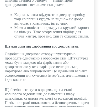
ширина дверного отвору) — вийде гарне
драпірування з великими складками.
Карниз можна вбудувати в дверну коробку,
тоді кріплення будуть не видно – це добре
виглядає в класичних інтер’єрах.
Можна повісити портьєру на круглий карниз
на кільцях. Таке оформлення підійде для
стилів кантрі, прованс, хіпі та східних стилів.
Штукатурка під фарбування або декоративна
Оздоблення дверного отвору штукатуркою
проводять одночасно з обробкою стін. Штукатурка
може бути гладкою під фарбування або
декоративною у всіх варіаціях: венеціанська,
мармурова або мікроцемент. Це ідеальний варіант
оформлення для сучасних інтер’єрів, але підходить
і для класики.
Щоб зміцнити кути в дверях, ще на етапі
чорнового оздоблення, до нанесення шару
шпаклівки, ставлять металеві кутозахисні профілі.
Потім поверхні шпатлюють, а безпосередньо перед
фарбуванням ставлять додаткову кутоформуючу