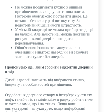
Не можна поєднувати кухню з іншими
приміщеннями, якщо у вас газова плита.
Потрібно обов’язково поставити двері. Це
питання безпеки у разі витоку газу. За
недотримання цієї вимоги штрафують.
У міській квартирі не можна прибирати двері
на балкон. Але замість неї можна поставити
розсувні скляні двері та погодити
перепланування.
Обов’язково ізолювати санвузли, але це
очевидний виняток: навряд чи ви захочете
залишити туалет без дверей.
Пропонуємо ідеї: яким зробити відкритий дверний
отвір
Дизайн дверей залежить від вибраного стилю,
бюджету та особливостей приміщення.
Оздоблення дверного отвору в інтер’єрах у стилях
лофт, ганьби-тік та мінімалізм я раджу робити тими
ж матеріалами, що і на стінах. Якщо вони
оштукатурені – штукатурте, якщо пофарбовані –