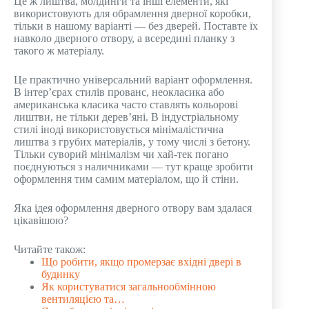
Це ж лиштва, молдинги та інші елементи, які
використовують для обрамлення дверної коробки,
тільки в нашому варіанті — без дверей. Поставте їх
навколо дверного отвору, а всередині планку з
такого ж матеріалу.
Це практично універсальний варіант оформлення.
В інтер’єрах стилів прованс, неокласика або
американська класика часто ставлять кольорові
лиштви, не тільки дерев’яні. В індустріальному
стилі іноді використовується мінімалістична
лиштва з грубих матеріалів, у тому числі з бетону.
Тільки суворий мінімалізм чи хай-тек погано
поєднуються з наличниками — тут краще зробити
оформлення тим самим матеріалом, що й стіни.
Яка ідея оформлення дверного отвору вам здалася
цікавішою?
Читайте також:
Що робити, якщо промерзає вхідні двері в
будинку
Як користуватися загальнообмінною
вентиляцією та…