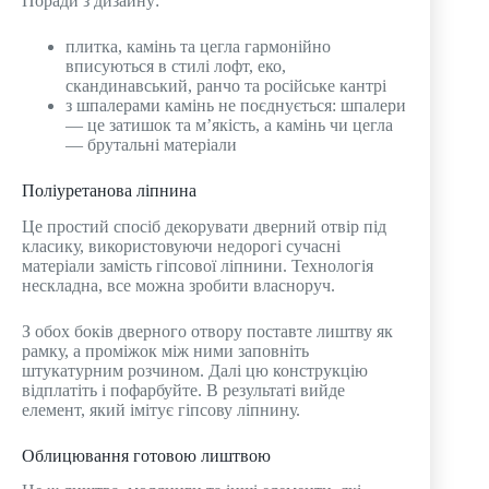
Поради з дизайну:
плитка, камінь та цегла гармонійно
вписуються в стилі лофт, еко,
скандинавський, ранчо та російське кантрі
з шпалерами камінь не поєднується: шпалери
— це затишок та м’якість, а камінь чи цегла
— брутальні матеріали
Поліуретанова ліпнина
Це простий спосіб декорувати дверний отвір під
класику, використовуючи недорогі сучасні
матеріали замість гіпсової ліпнини. Технологія
нескладна, все можна зробити власноруч.
З обох боків дверного отвору поставте лиштву як
рамку, а проміжок між ними заповніть
штукатурним розчином. Далі цю конструкцію
відплатіть і пофарбуйте. В результаті вийде
елемент, який імітує гіпсову ліпнину.
Облицювання готовою лиштвою