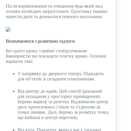
Після вирівнювання та очищення будь-який вид
основи необхідно заґрунтувати. Ґрунтовку бажано
нанести двічі та дочекатися повного висихання.
Визначаємося з розміткою підлоги
Без цього кроку з майже стовідсотковою
ймовірністю ви покладете плитку криво. Основні
варіанти такі:
У напрямку до дверного отвору. Підходить
для об’єктів зі складним плануванням.
Від центру до країв. Цей спосіб ідеальний
для укладання у просторих приміщеннях.
Беремо маркер та рулетку. Відзначаємо центр
двох протилежних стінок та з’єднуємо ці
точки лініями. Далі, беремо за розмітку точку,
що вийшла в центрі перетину.
Від кута. Придатна, якщо у вас є ідеально