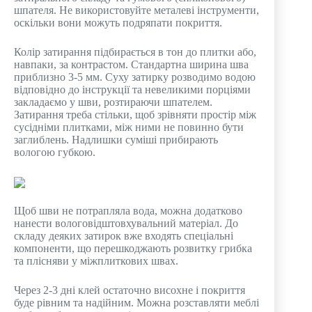
шпателя. Не використовуйте металеві інструменти,
оскільки вони можуть подряпати покриття.
Колір затирання підбирається в тон до плитки або,
навпаки, за контрастом. Стандартна ширина шва
приблизно 3-5 мм. Суху затирку розводимо водою
відповідно до інструкції та невеликими порціями
закладаємо у шви, розтираючи шпателем.
Затирання треба стільки, щоб зрівняти простір між
сусідніми плитками, між ними не повинно бути
заглиблень. Надлишки суміші прибирають
вологою губкою.
Щоб шви не потрапляла вода, можна додатково
нанести вологовідштовхувальний матеріал. До
складу деяких затирок вже входять спеціальні
компоненти, що перешкоджають розвитку грибка
та плісняви ​​у міжплиткових швах.
Через 2-3 дні клей остаточно висохне і покриття
буде рівним та надійним. Можна розставляти меблі