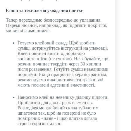
Етапи та технологія укладання плитки
Тепер переходимо безпосередньо до укладання.
Окремі нюанси, наприклад, як підрізати покриття,
ми висвітлимо нижче.
Готуємо клейовий склад. Щоб зробити
суміш, дотримуйтесь інструкцій на упаковці.
Клей повинен вийти однорідною
консистенцією (не густою). Не забувайте, що
розчин починає твердіти через 30 хвилин
після розведення. Готуйте суміш невеликими
порціями. Якщо працюєте з керамогранітом,
рекомендуємо використовувати зразки, які
мають посилені адгезивні властивості.
Наносимо клей на невелику ділянку підлоги.
Приблизно для двох-трьох елементів.
Розподіляємо клейовий склад зубчастим
шпателем так, щоб на поверхні не було
повітряних «пазів» і щоб плитка лягала
строго горизонтально.