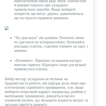
міжплитковим швом ряду знизу. Найчастіше
її використовують при укладанні
прямокутних виробів. Якщо виберете
покриття, що імітує дерево, здаватиметься,
що на підлозі справжня деревина.
“По діагоналі” або ромбом. Позначте лінію
по діагоналі на чотирикутники. Починайте
викладку плиток, ставлячи елемент на одну з
вершин.
«Ялинкою». Принцип укладання нагадує
монтаж паркету. Підходить лише для вузької
прямокутної плитки.
Вибір методу укладання не впливає на
трудомісткість роботи, він відіграє роль лише при
естетичному сприйнятті приміщення. Але, якщо
виберете незручний варіант, наприклад, ромбом у
маленькому приміщенні, доведеться багато
елементів пиляти, що збільшить кількість витрат та
загальну вартість ремонту.