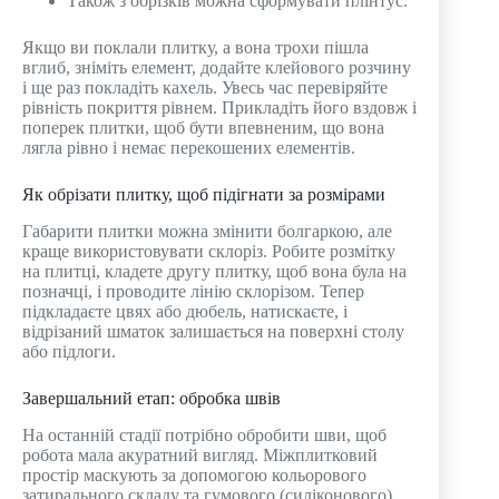
Також з обрізків можна сформувати плінтус.
Якщо ви поклали плитку, а вона трохи пішла
вглиб, зніміть елемент, додайте клейового розчину
і ще раз покладіть кахель. Увесь час перевіряйте
рівність покриття рівнем. Прикладіть його вздовж і
поперек плитки, щоб бути впевненим, що вона
лягла рівно і немає перекошених елементів.
Як обрізати плитку, щоб підігнати за розмірами
Габарити плитки можна змінити болгаркою, але
краще використовувати склоріз. Робите розмітку
на плитці, кладете другу плитку, щоб вона була на
позначці, і проводите лінію склорізом. Тепер
підкладаєте цвях або дюбель, натискаєте, і
відрізаний шматок залишається на поверхні столу
або підлоги.
Завершальний етап: обробка швів
На останній стадії потрібно обробити шви, щоб
робота мала акуратний вигляд. Міжплитковий
простір маскують за допомогою кольорового
затирального складу та гумового (силіконового)