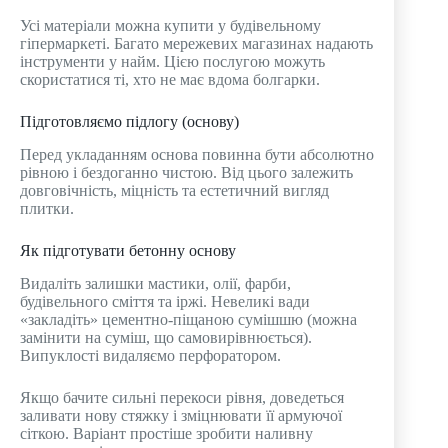
Усі матеріали можна купити у будівельному
гіпермаркеті. Багато мережевих магазинах надають
інструменти у найм. Цією послугою можуть
скористатися ті, хто не має вдома болгарки.
Підготовляємо підлогу (основу)
Перед укладанням основа повинна бути абсолютно
рівною і бездоганно чистою. Від цього залежить
довговічність, міцність та естетичний вигляд
плитки.
Як підготувати бетонну основу
Видаліть залишки мастики, олії, фарби,
будівельного сміття та іржі. Невеликі вади
«закладіть» цементно-піщаною сумішшю (можна
замінити на суміш, що самовирівнюється).
Випуклості видаляємо перфоратором.
Якщо бачите сильні перекоси рівня, доведеться
заливати нову стяжку і зміцнювати її армуючої
сіткою. Варіант простіше зробити наливну