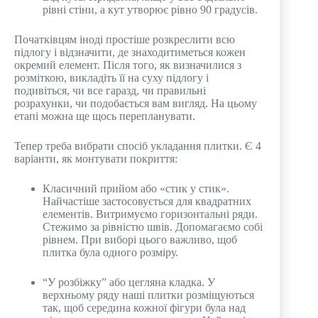
рівні стіни, а кут утворює рівно 90 градусів.
Початківцям іноді простіше розкреслити всю
підлогу і відзначити, де знаходитиметься кожен
окремий елемент. Після того, як визначилися з
розміткою, викладіть її на суху підлогу і
подивіться, чи все гаразд, чи правильні
розрахунки, чи подобається вам вигляд. На цьому
етапі можна ще щось перепланувати.
Тепер треба вибрати спосіб укладання плитки. Є 4
варіанти, як монтувати покриття:
Класичний прийом або «стик у стик».
Найчастіше застосовується для квадратних
елементів. Витримуємо горизонтальні ряди.
Стежимо за рівністю швів. Допомагаємо собі
рівнем. При виборі цього важливо, щоб
плитка була одного розміру.
“У розбіжку” або цегляна кладка. У
верхньому ряду наші плитки розміщуються
так, щоб середина кожної фігури була над