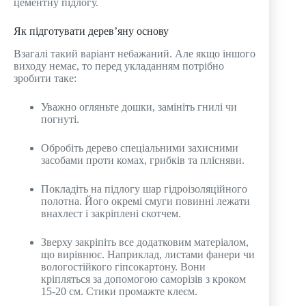
цементну підлогу.
Як підготувати дерев’яну основу
Взагалі такий варіант небажаний. Але якщо іншого
виходу немає, то перед укладанням потрібно
зробити таке:
Уважно огляньте дошки, замініть гнилі чи
погнуті.
Обробіть дерево спеціальними захисними
засобами проти комах, грибків та плісняви.
Покладіть на підлогу шар гідроізоляційного
полотна. Його окремі смуги повинні лежати
внахлест і закріплені скотчем.
Зверху закріпіть все додатковим матеріалом,
що вирівнює. Наприклад, листами фанери чи
вологостійкого гіпсокартону. Вони
кріпляться за допомогою саморізів з кроком
15-20 см. Стики промажте клеєм.