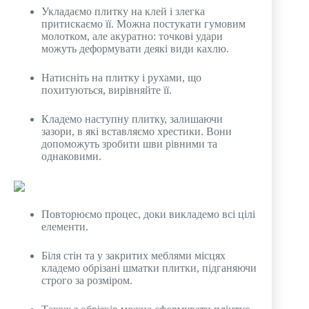
Укладаємо плитку на клей і злегка
притискаємо її. Можна постукати гумовим
молотком, але акуратно: точкові удари
можуть деформувати деякі види кахлю.
Натисніть на плитку і рухами, що
похитуються, вирівняйте її.
Кладемо наступну плитку, залишаючи
зазори, в які вставляємо хрестики. Вони
допоможуть зробити шви рівними та
однаковими.
Повторюємо процес, доки викладемо всі цілі
елементи.
Біля стін та у закритих меблями місцях
кладемо обрізані шматки плитки, підганяючи
строго за розміром.