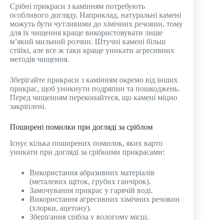
Срібні прикраси з камінням потребують
особливого догляду. Наприклад, натуральні камені
можуть бути чутливими до хімічних речовин, тому
для їх чищення краще використовувати лише
м’який мильний розчин. Штучні камені більш
стійкі, але все ж таки краще уникати агресивних
методів чищення.
Зберігайте прикраси з камінням окремо від інших
прикрас, щоб уникнути подряпин та пошкоджень.
Перед чищенням переконайтеся, що камені міцно
закріплені.
Поширені помилки при догляді за сріблом
Існує кілька поширених помилок, яких варто
уникати при догляді за срібними прикрасами:
Використання абразивних матеріалів
(металевих щіток, грубих ганчірок).
Замочування прикрас у гарячій воді.
Використання агресивних хімічних речовин
(хлорки, ацетону).
Зберігання срібла у вологому місці.