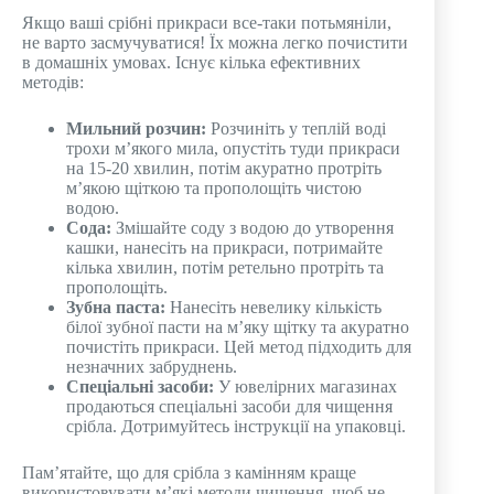
Якщо ваші срібні прикраси все-таки потьмяніли,
не варто засмучуватися! Їх можна легко почистити
в домашніх умовах. Існує кілька ефективних
методів:
Мильний розчин:
Розчиніть у теплій воді
трохи м’якого мила, опустіть туди прикраси
на 15-20 хвилин, потім акуратно протріть
м’якою щіткою та прополощіть чистою
водою.
Сода:
Змішайте соду з водою до утворення
кашки, нанесіть на прикраси, потримайте
кілька хвилин, потім ретельно протріть та
прополощіть.
Зубна паста:
Нанесіть невелику кількість
білої зубної пасти на м’яку щітку та акуратно
почистіть прикраси. Цей метод підходить для
незначних забруднень.
Спеціальні засоби:
У ювелірних магазинах
продаються спеціальні засоби для чищення
срібла. Дотримуйтесь інструкції на упаковці.
Пам’ятайте, що для срібла з камінням краще
використовувати м’які методи чищення, щоб не