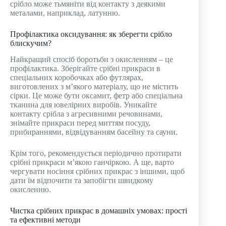
срібло може тьмяніти від контакту з деякими
металами, наприклад, латунню.
Профілактика оксидування: як зберегти срібло
блискучим?
Найкращий спосіб боротьби з окисленням – це
профілактика. Зберігайте срібні прикраси в
спеціальних коробочках або футлярах,
виготовлених з м’якого матеріалу, що не містить
сірки. Це може бути оксамит, фетр або спеціальна
тканина для ювелірних виробів. Уникайте
контакту срібла з агресивними речовинами,
знімайте прикраси перед миттям посуду,
прибираннями, відвідуванням басейну та сауни.
Крім того, рекомендується періодично протирати
срібні прикраси м’якою ганчіркою. А ще, варто
чергувати носіння срібних прикрас з іншими, щоб
дати їм відпочити та запобігти швидкому
окисленню.
Чистка срібних прикрас в домашніх умовах: прості
та ефективні методи