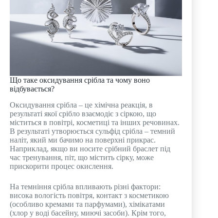
Що таке оксидування срібла та чому воно
відбувається?
Оксидування срібла – це хімічна реакція, в
результаті якої срібло взаємодіє з сіркою, що
міститься в повітрі, косметиці та інших речовинах.
В результаті утворюється сульфід срібла – темний
наліт, який ми бачимо на поверхні прикрас.
Наприклад, якщо ви носите срібний браслет під
час тренування, піт, що містить сірку, може
прискорити процес окислення.
На темніння срібла впливають різні фактори:
висока вологість повітря, контакт з косметикою
(особливо кремами та парфумами), хімікатами
(хлор у воді басейну, миючі засоби). Крім того,