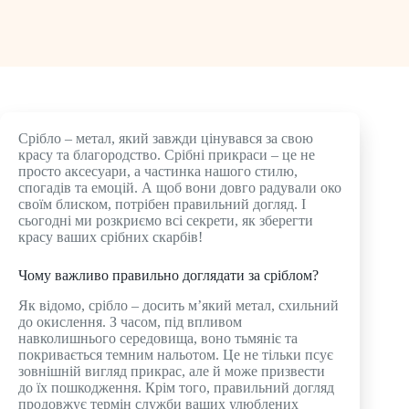
Срібло – метал, який завжди цінувався за свою
красу та благородство. Срібні прикраси – це не
просто аксесуари, а частинка нашого стилю,
спогадів та емоцій. А щоб вони довго радували око
своїм блиском, потрібен правильний догляд. І
сьогодні ми розкриємо всі секрети, як зберегти
красу ваших срібних скарбів!
Чому важливо правильно доглядати за сріблом?
Як відомо, срібло – досить м’який метал, схильний
до окислення. З часом, під впливом
навколишнього середовища, воно тьмяніє та
покривається темним нальотом. Це не тільки псує
зовнішній вигляд прикрас, але й може призвести
до їх пошкодження. Крім того, правильний догляд
продовжує термін служби ваших улюблених