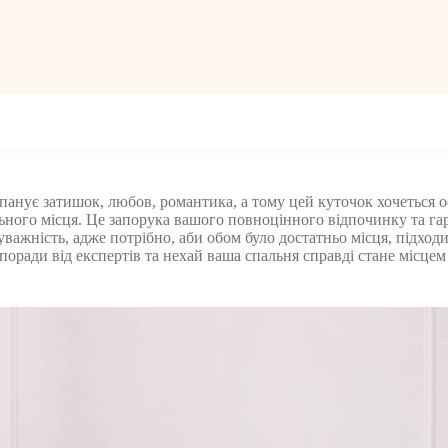
панує затишок, любов, романтика, а тому цей куточок хочеться 
ьного місця. Це запорука вашого повноцінного відпочинку та г
важність, адже потрібно, аби обом було достатньо місця, підходив
 поради від експертів та нехай ваша спальня справді стане місцем