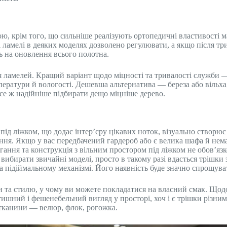
, крім того, що сильніше реалізують ортопедичні властивості м
ламелі в деяких моделях дозволено регулювати, а якщо після три
сь на оновлення всього полотна.
 ламелей. Кращий варіант щодо міцності та тривалості служби —
ератури й вологості. Дешевша альтернатива — береза або вільха,
все ж надійніше підбирати дещо міцніше дерево.
під ліжком, що додає інтер’єру цікавих ноток, візуально створю
ння. Якщо у вас передбачений гардероб або є велика шафа й нем
гання та конструкція з вільним простором під ліжком не обов’язк
вибирати звичайні моделі, просто в такому разі вдасться трішки
на підіймальному механізмі. Його наявність буде значно спрощув
и та стилю, у чому ви можете покладатися на власний смак. Щодо
шний і фешенебельний вигляд у просторі, хоч і є трішки різним
ю тканини — велюр, флок, рогожка.