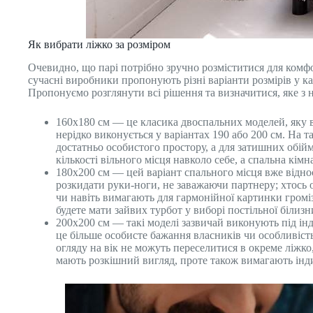
Як вибрати ліжко за розміром
Очевидно, що парі потрібно зручно розміститися для комф
сучасні виробники пропонують різні варіанти розмірів у к
Пропонуємо розглянути всі рішення та визначитися, яке з 
160х180 см — це класика двоспальних моделей, яку 
нерідко виконується у варіантах 190 або 200 см. На 
достатньо особистого простору, а для затишних обій
кількості вільного місця навколо себе, а спальна кім
180х200 см — цей варіант спального місця вже віднося
розкидати руки-ноги, не заважаючи партнеру; хтось 
чи навіть вимагають для гармонійної картинки громі
будете мати зайвих турбот у виборі постільної білиз
200х200 см — такі моделі зазвичай виконують під інд
це більше особисте бажання власників чи особливість
огляду на вік не можуть переселитися в окреме ліжко
мають розкішний вигляд, проте також вимагають інд