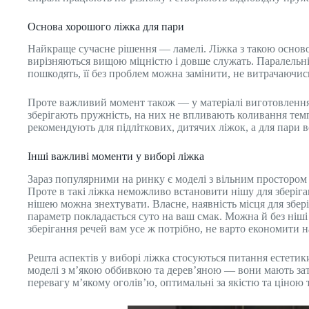
Основа хорошого ліжка для пари
Найкраще сучасне рішення — ламелі. Ліжка з такою основою
вирізняються вищою міцністю і довше служать. Паралельні 
пошкодять, її без проблем можна замінити, не витрачаючи
Проте важливий момент також — у матеріалі виготовлення
зберігають пружність, на них не впливають коливання темп
рекомендують для підліткових, дитячих ліжок, а для пари 
Інші важливі моменти у виборі ліжка
Зараз популярними на ринку є моделі з вільним простором 
Проте в такі ліжка неможливо встановити нішу для зберіга
нішею можна знехтувати. Власне, наявність місця для збері
параметр покладається суто на ваш смак. Можна й без ніші 
зберігання речей вам усе ж потрібно, не варто економити 
Решта аспектів у виборі ліжка стосуються питання естетик
моделі з м’якою оббивкою та дерев’яною — вони мають зати
перевагу м’якому оголів’ю, оптимальні за якістю та ціно