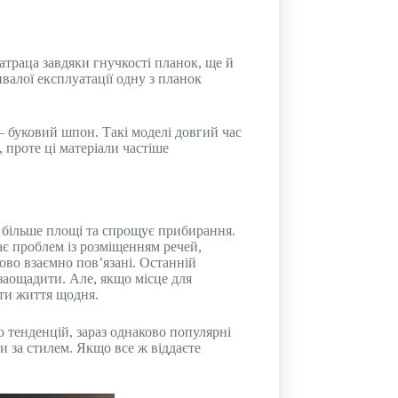
атраца завдяки гнучкості планок, ще й
валої експлуатації одну з планок
 буковий шпон. Такі моделі довгий час
 проте ці матеріали частіше
є більше площі та спрощує прибирання.
ає проблем із розміщенням речей,
ово взаємно пов’язані. Останній
 заощадити. Але, якщо місце для
ати життя щодня.
 тенденцій, зараз однаково популярні
и за стилем. Якщо все ж віддаєте