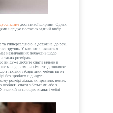
двоспальне
достатньої ширини. Однак
цями нерідко постає складний вибір.
та універсальною, а довжина, до речі,
тися зручно. У кожного виявиться
 немає незвичайних побажань щодо
на таких розмірах.
кщо ви дуже любите спати вільно й
ьше місця; розміри кімнати дозволяють
 що з такими габаритами меблів ви не
рі без проблем підійдуть.
ому розмірі ліжка, як правило, немає,
о люблять спати з батьками або з
 У великій за площею кімнаті меблі