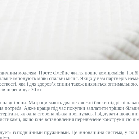
педичним моделям. Проте сімейне життя повне компромісів, і виб
більше імпонують м’які спальні місця. Якщо у вазі партнерів нема
сткості, яка і для здоров’я спини також виявиться оптимальною.
ерів перевищує 30 кг.
м на дві зони. Матраци мають два незалежні блоки під різні нава
а потреба. Адже краще під час покупки заплатити трішки більше
стерігати, як одна сторона ліжка прогнулась, і відчувати щоден
истиками, якщо їхнє встановлення передбачене конструкцією лі
ует» із подвійними пружинами. Це інноваційна система, у якій
ність.