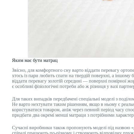
Яким має бути матрац
Звісно, для комфортного сну варто віддати перевагу орто
хтось із пари любить спати на твердій поверхні, а іншому 
віддати перевагу золотій середині — поверхні помірної жор
є особливі фізіологічні потреби або ж різниця у вазі партн
Для таких випадків передбачені спеціальні моделі з поділо
Не варто нехтувати таким рішенням, якщо в ньому є реальн
користуватися товаром, аніж через певний період часу спо
придбати два окремі менші матраци з потрібними характер
Сучасні виробники також пропонують моделі під назвою «д
спіралі працюють по-різному і створюють відповідну пруж