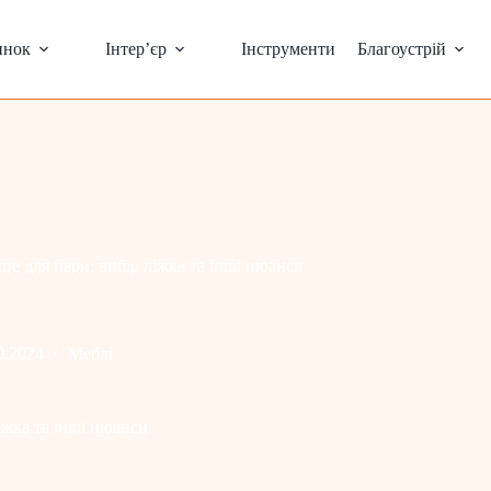
инок
Інтер’єр
Інструменти
Благоустрій
сце для пари: вибір ліжка та інші нюанси
0.2024
Меблі
ліжка та інші нюанси