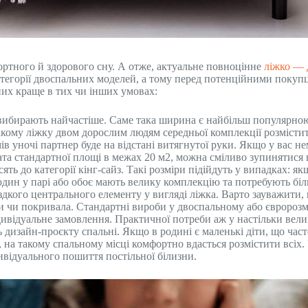
ортного й здорового сну. А отже, актуальне повноцінне
ліжко — 
атегорії двоспальних моделей, а тому перед потенційними покуп
них краще в тих чи інших умовах:
вибирають найчастіше. Саме така ширина є найбільш популярною 
такому ліжку двом дорослим людям середньої комплекції розмісти
мів уночі партнер буде на відстані витягнутої руки. Якщо у вас
ната стандартної площі в межах 20 м2, можна сміливо зупинятися 
ть до категорії кінг-сайз. Такі розміри підійдуть у випадках: я
один у парі або обоє мають велику комплекцію та потребують біл
здкого центрального елементу у вигляді ліжка. Варто зауважити,
ни чи покривала. Стандартні вироби у двоспальному або євророзмі
ивідуальне замовлення. Практичної потреби аж у настільки велик
 дизайн-проєкту спальні. Якщо в родині є маленькі діти, що част
, на такому спальному місці комфортно вдасться розмістити всіх.
ивідуального пошиття постільної білизни.