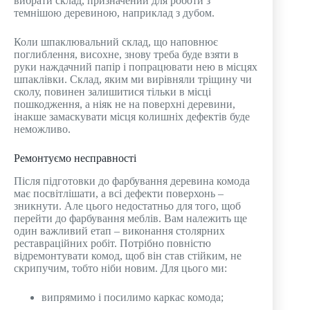
вибрати склад, призначений для роботи з
темнішою деревиною, наприклад з дубом.
Коли шпаклювальний склад, що наповнює
поглиблення, висохне, знову треба буде взяти в
руки наждачний папір і попрацювати нею в місцях
шпаклівки. Склад, яким ми вирівняли тріщину чи
сколу, повинен залишитися тільки в місці
пошкодження, а ніяк не на поверхні деревини,
інакше замаскувати місця колишніх дефектів буде
неможливо.
Ремонтуємо несправності
Після підготовки до фарбування деревина комода
має посвітлішати, а всі дефекти поверхонь –
зникнути. Але цього недостатньо для того, щоб
перейти до фарбування меблів. Вам належить ще
один важливий етап – виконання столярних
реставраційних робіт. Потрібно повністю
відремонтувати комод, щоб він став стійким, не
скрипучим, тобто ніби новим. Для цього ми:
випрямимо і посилимо каркас комода;