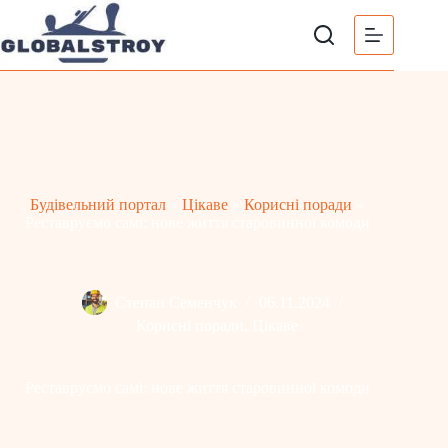
Перейти
до
вмісту
Будівельний портал
»
Цікаве
»
Корисні поради
»
Реставруємо самі: нове життя старовинної комоди
Степан Семенчук
06.11.2024
Корисні поради
,
Цікаве
Реставруємо самі: нове життя старовинної комоди