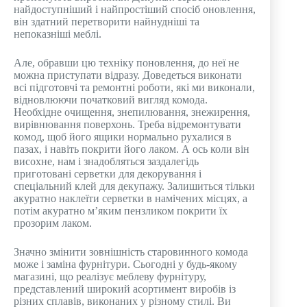
найдоступніший і найпростіший спосіб оновлення,
він здатний перетворити найнудніші та
непоказніші меблі.
Але, обравши цю техніку поновлення, до неї не
можна приступати відразу. Доведеться виконати
всі підготовчі та ремонтні роботи, які ми виконали,
відновлюючи початковий вигляд комода.
Необхідне очищення, знепилювання, знежирення,
вирівнювання поверхонь. Треба відремонтувати
комод, щоб його ящики нормально рухалися в
пазах, і навіть покрити його лаком. А ось коли він
висохне, нам і знадобляться заздалегідь
приготовані серветки для декорування і
спеціальний клей для декупажу. Залишиться тільки
акуратно наклеїти серветки в намічених місцях, а
потім акуратно м’яким пензликом покрити їх
прозорим лаком.
Значно змінити зовнішність старовинного комода
може і заміна фурнітури. Сьогодні у будь-якому
магазині, що реалізує меблеву фурнітуру,
представлений широкий асортимент виробів із
різних сплавів, виконаних у різному стилі. Ви