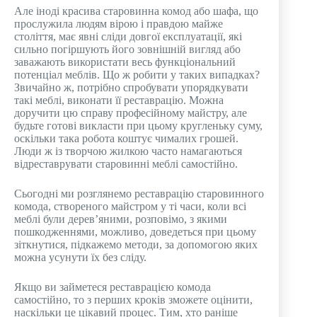
Але іноді красива старовинна комод або шафа, що
прослужила людям вірою і правдою майже
століття, має явні сліди довгої експлуатації, які
сильно погіршують його зовнішній вигляд або
заважають використати весь функціональний
потенціал меблів. Що ж робити у таких випадках?
Звичайно ж, потрібно спробувати упорядкувати
такі меблі, виконати її реставрацію. Можна
доручити цю справу професійному майстру, але
будьте готові викласти при цьому кругленьку суму,
оскільки така робота коштує чималих грошей.
Люди ж із творчою жилкою часто намагаються
відреставрувати старовинні меблі самостійно.
Сьогодні ми розглянемо реставрацію старовинного
комода, створеного майстром у ті часи, коли всі
меблі були дерев’яними, розповімо, з якими
пошкодженнями, можливо, доведеться при цьому
зіткнутися, підкажемо методи, за допомогою яких
можна усунути їх без сліду.
Якщо ви займетеся реставрацією комода
самостійно, то з перших кроків зможете оцінити,
наскільки це цікавий процес. Тим, хто раніше