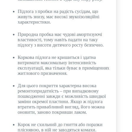
Підлога з пробки на радість сусідам, що
живуть знизу, має високі звукоізоляційні
характеристики.
Природна пробка має чудові амортизуючі
властивості, тому навіть падати на таку
підлогу з висоти дитячого росту безпечно.
Коркова підлога не кришиться і здатна
витримати максимальну інтенсивність
експлуатації, яка тільки буває в приміщеннях
житлового призначення.
Для цього покриття характерна висока
ремонтопридатність – при випадковому
пошкодженні завжди є можливість швидкої
заміни окремої пластини. Якщо ж підлога
втратить привабливий вигляд, його можна
оновити, заново покривши лаком.
Корок не схильний до гниття або поразки
пліснявою, в ній не заводяться комахи.