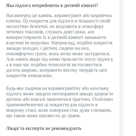
Яка підлога неприйнятна в дитячій кімнаті?
Насамперед це камінь, керамограніт або керамічна
плитка. Ці покриття для підлоги в більшості своїй
екологічно безпечні, не виділяють в атмосферу
летючих токсинів, служать довгі роки, але
використовувати їх в дитячій кімнаті заважають
властиві їм недоліки. Наприклад, подібні покриття
завжди холодні, і дитині, сидячи на них,
некомфортно грати, вона легко може застудитися.
Але навіть якщо під ними прокласти теплу підлогу,
а в наш час подібна технологія застосовується
досить широко, виправити високу твердість цих
покриттів неможливо.
Будь-яке падіння на керамогранітну або кахельну
підлогу може завдати непоправної шкоди здоров’ю
дитини або взагалі закінчитися трагічно. Особливо
травмонебезпечні ці покриття для підлоги в
мокрому стані, коли поверхня стає дуже слизькою,
що також може призвести до травм.
Лікарі та експерти не рекомендують