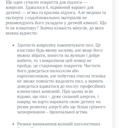
Ще одне сучасне покриття для підлоги —
ковролін. Здавалося б, відмінний варіант для
дитячої — м’яка та красива підлога. Але медики та
експерти з оздоблювальних матеріалів не
рекомендують його укладати у дитячій кімнаті. Що
їх не влаштовує? Значна кількість мінусів, до яких
можна віднести:
Здатність ковроліну накопичувати пил. Це
властиво будь-якому килиму, але якщо його
можна зібрати, винести на вулицю і добре
вибити, то з ковроліном цей номер не
пройде, це стаціонарне покриття. Чистити
його доведеться пилососом або
пароочисником, але побутова очисна техніка
не зможе повністю видалити пил, а значить
доведеться вдаватися до послуг професійних
клінінгових компаній. При цьому всім
відомо, що пил – дуже сильний алерген, і
навряд чи варто наражати свою дитину на
ризик розвитку алергії або ще більш грізного
захворювання – бронхіальної астми.
Ризики виникнення колоній патологічних