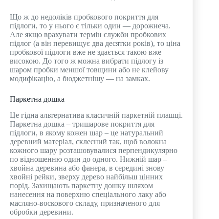
Що ж до недоліків пробкового покриття для
підлоги, то у нього є тільки один — дорожнеча.
Але якщо врахувати термін служби пробкових
підлог (а він перевищує два десятки років), то ціна
пробкової підлоги вже не здається такою вже
високою. До того ж можна вибрати підлогу із
шаром пробки меншої товщини або не клейову
модифікацію, а бюджетнішу — на замках.
Паркетна дошка
Це гідна альтернатива класичній паркетній плашці.
Паркетна дошка – тришарове покриття для
підлоги, в якому кожен шар – це натуральний
деревний матеріал, склеєний так, щоб волокна
кожного шару розташовувалися перпендикулярно
по відношенню один до одного. Нижній шар –
хвойна деревина або фанера, в середині знову
хвойні рейки, зверху дерево найбільш цінних
порід. Захищають паркетну дошку шляхом
нанесення на поверхню спеціального лаку або
масляно-воскового складу, призначеного для
обробки деревини.