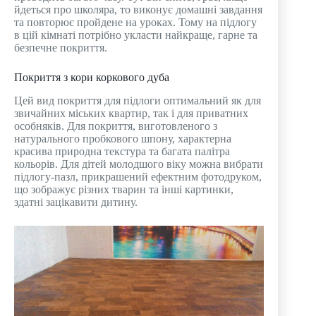
йдеться про школяра, то виконує домашні завдання
та повторює пройдене на уроках. Тому на підлогу
в цій кімнаті потрібно укласти найкраще, гарне та
безпечне покриття.
Покриття з кори коркового дуба
Цей вид покриття для підлоги оптимальний як для
звичайних міських квартир, так і для приватних
особняків. Для покриття, виготовленого з
натурального пробкового шпону, характерна
красива природна текстура та багата палітра
кольорів. Для дітей молодшого віку можна вибрати
підлогу-пазл, прикрашений ефектним фотодруком,
що зображує різних тварин та інші картинки,
здатні зацікавити дитину.