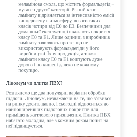
меламінова смола, що містить формальдегід –
мутаген другої категорії. Різний клас
ламінату відрізняється за інтенсивністю емісії
канцерогену в атмосферу, всього таких
класів чотири від Е0 до Е3. Безпечними для
домашньої експлуатації вважають покриття
класу Е0 та Е1. Лише одиниці з виробників
ламінату заявляють про те, що не
використовують формальдегіди у його
виробництві. Їхня продукція, а також
ламінати класу Е0 та Е1 коштують дуже
дорого і по кишені далеко не кожному
покупцю.
Лінолеум чи плитка ПВХ?
Розглянемо ще два популярні варіанти обробки
підлоги. Лінолеум, незважаючи на те, що з’явився
на ринку досить давно, і сьогодні відноситься до
найпоширеніших підлогових покриттів для
приміщень житлового призначення. Плитка ПВХ
набагато молодша, але з кожним роком попит на
неї підвищується.