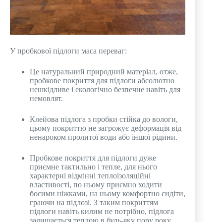
У пробкової підлоги маса переваг:
Це натуральний природний матеріал, отже,
пробкове покриття для підлоги абсолютно
нешкідливе і екологічно безпечне навіть для
немовлят.
Клейова підлога з пробки стійка до вологи,
цьому покриттю не загрожує деформація від
ненароком пролитої води або іншої рідини.
Пробкове покриття для підлоги дуже
приємне тактильно і тепле, для нього
характерні відмінні теплоізоляційні
властивості, по ньому приємно ходити
босими ніжками, на ньому комфортно сидіти,
граючи на підлозі. З таким покриттям
підлоги навіть килим не потрібно, підлога
залишається теплою в будь-яку пору року.