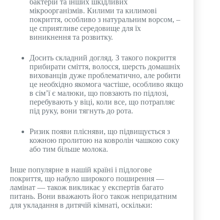
бактерій та інших шкідливих
мікроорганізмів. Килими та килимові
покриття, особливо з натуральним ворсом, –
це сприятливе середовище для їх
виникнення та розвитку.
Досить складний догляд. З такого покриття
прибирати сміття, волосся, шерсть домашніх
вихованців дуже проблематично, але робити
це необхідно якомога частіше, особливо якщо
в сім’ї є малюки, що повзають по підлозі,
перебувають у віці, коли все, що потрапляє
під руку, вони тягнуть до рота.
Ризик появи плісняви, що підвищується з
кожною пролитою на ковролін чашкою соку
або тим більше молока.
Інше популярне в нашій країні і підлогове
покриття, що набуло широкого поширення —
ламінат — також викликає у експертів багато
питань. Вони вважають його також непридатним
для укладання в дитячій кімнаті, оскільки: