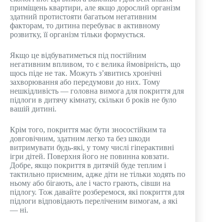
приміщень квартири, але якщо дорослий організм
здатний протистояти багатьом негативним
факторам, то дитина перебуває в активному
розвитку, її організм тільки формується.
Якщо це відбуватиметься під постійним
негативним впливом, то є велика ймовірність, що
щось піде не так. Можуть з’явитись хронічні
захворювання або передумови до них. Тому
нешкідливість — головна вимога для покриття для
підлоги в дитячу кімнату, скільки б років не було
вашій дитині.
Крім того, покриття має бути зносостійким та
довговічним, здатним легко та без шкоди
витримувати будь-які, у тому числі гіперактивні
ігри дітей. Поверхня його не повинна ковзати.
Добре, якщо покриття в дитячій буде теплим і
тактильно приємним, адже діти не тільки ходять по
ньому або бігають, але і часто грають, сівши на
підлогу. Тож давайте розберемося, які покриття для
підлоги відповідають переліченим вимогам, а які
— ні.