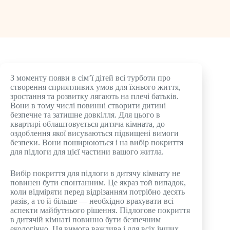
З моменту появи в сім’ї дітей всі турботи про
створення сприятливих умов для їхнього життя,
зростання та розвитку лягають на плечі батьків.
Вони в тому числі повинні створити дитині
безпечне та затишне довкілля. Для цього в
квартирі облаштовується дитяча кімната, до
оздоблення якої висуваються підвищені вимоги
безпеки. Вони поширюються і на вибір покриття
для підлоги для цієї частини вашого житла.
Вибір покриття для підлоги в дитячу кімнату не
повинен бути спонтанним. Це якраз той випадок,
коли відміряти перед відрізанням потрібно десять
разів, а то й більше — необхідно врахувати всі
аспекти майбутнього рішення. Підлогове покриття
в дитячій кімнаті повинно бути безпечним
екологічно. Ця вимога важлива і для всіх інших