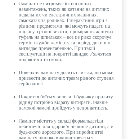
Ламінат не витримує інтенсивних
навантажень, таких як катання на дитячих
педальних чи електричних машинах,
самокатах та роликах. Гіперактивні ігри з
різними предметами, які можуть падати на
підлогу з різної висоти, приміряння жіночих
туфель на шпильках – все це різко скорочує
термін служби ламінату та період, доки він
виглядає презентабельно. При такій
експлуатації на покритті швидко з’являться
подряпини та сколи.
Поверхня ламінату досить слизька, що може
призвести до дитячих травм різного ступеня
серйозності.
Покриття боїться вологи, і будь-яку пролиту
рідину потрібно відразу витирати, інакше
намоклі ламелі прийдуть у непридатність.
Ламінат містить у складі формальдегіди,
небезпечні для здоров’я не лише дитини, а й
будь-якого дорослого. При виробництві
ламінату широко використовується