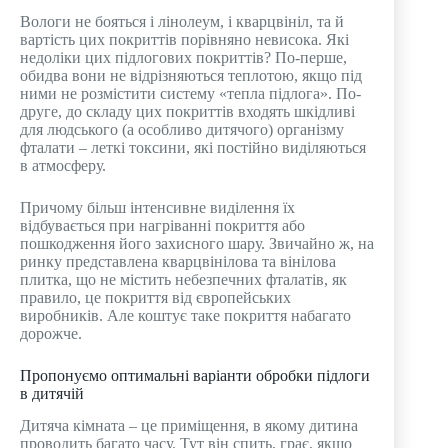
Вологи не бояться і лінолеум, і кварцвініл, та й
вартість цих покриттів порівняно невисока. Які
недоліки цих підлогових покриттів? По-перше,
обидва вони не відрізняються теплотою, якщо під
ними не розмістити систему «тепла підлога». По-
друге, до складу цих покриттів входять шкідливі
для людського (а особливо дитячого) організму
фталати – леткі токсини, які постійно виділяються
в атмосферу.
Причому більш інтенсивне виділення їх
відбувається при нагріванні покриття або
пошкодження його захисного шару. Звичайно ж, на
ринку представлена ​​кварцвінілова та вінілова
плитка, що не містить небезпечних фталатів, як
правило, це покриття від європейських
виробників. Але коштує таке покриття набагато
дорожче.
Пропонуємо оптимальні варіанти обробки підлоги
в дитячій
Дитяча кімната – це приміщення, в якому дитина
проводить багато часу. Тут він спить, грає, якщо