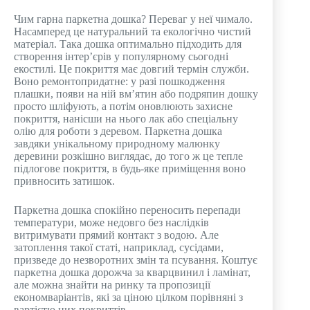
Чим гарна паркетна дошка? Переваг у неї чимало.
Насамперед це натуральний та екологічно чистий
матеріал. Така дошка оптимально підходить для
створення інтер’єрів у популярному сьогодні
екостилі. Це покриття має довгий термін служби.
Воно ремонтопридатне: у разі пошкодження
плашки, появи на ній вм’ятин або подряпин дошку
просто шліфують, а потім оновлюють захисне
покриття, нанісши на нього лак або спеціальну
олію для роботи з деревом. Паркетна дошка
завдяки унікальному природному малюнку
деревини розкішно виглядає, до того ж це тепле
підлогове покриття, в будь-яке приміщення воно
привносить затишок.
Паркетна дошка спокійно переносить перепади
температури, може недовго без наслідків
витримувати прямий контакт з водою. Але
затоплення такої статі, наприклад, сусідами,
призведе до незворотних змін та псування. Коштує
паркетна дошка дорожча за кварцвинил і ламінат,
але можна знайти на ринку та пропозиції
економваріантів, які за ціною цілком порівняні з
вартістю цих покриттів.