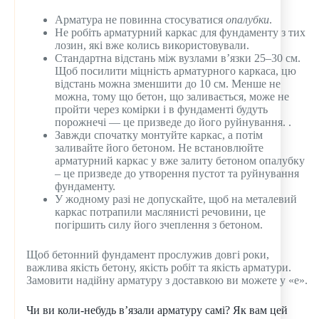
Арматура не повинна стосуватися
опалубки
.
Не робіть арматурний каркас для фундаменту з тих
лозин, які вже колись використовували.
Стандартна відстань між вузлами в’язки 25–30 см.
Щоб посилити міцність арматурного каркаса, цю
відстань можна зменшити до 10 см. Менше не
можна, тому що бетон, що заливається, може не
пройти через комірки і в фундаменті будуть
порожнечі — це призведе до його руйнування. .
Завжди спочатку монтуйте каркас, а потім
заливайте його бетоном. Не встановлюйте
арматурний каркас у вже залиту бетоном опалубку
– це призведе до утворення пустот та руйнування
фундаменту.
У жодному разі не допускайте, щоб на металевий
каркас потрапили маслянисті речовини, це
погіршить силу його зчеплення з бетоном.
Щоб бетонний фундамент прослужив довгі роки,
важлива якість бетону, якість робіт та якість арматури.
Замовити надійну арматуру з доставкою ви можете у «е».
Чи ви коли-небудь в’язали арматуру самі? Як вам цей