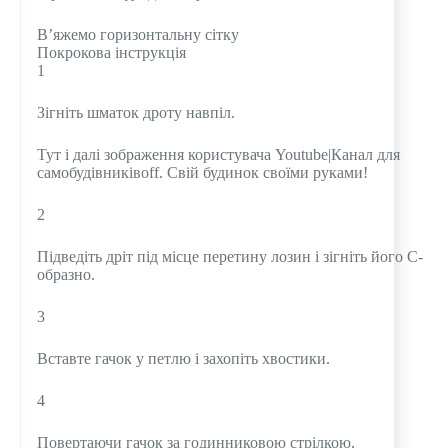
В’яжемо горизонтальну сітку
Покрокова інструкція
1
Зігніть шматок дроту навпіл.
Тут і далі зображення користувача Youtube|Канал для
самобудівниківoff. Свій будинок своїми руками!
2
Підведіть дріт під місце перетину лозин і зігніть його С-
образно.
3
Вставте гачок у петлю і захопіть хвостики.
4
Повертаючи гачок за годинниковою стрілкою,