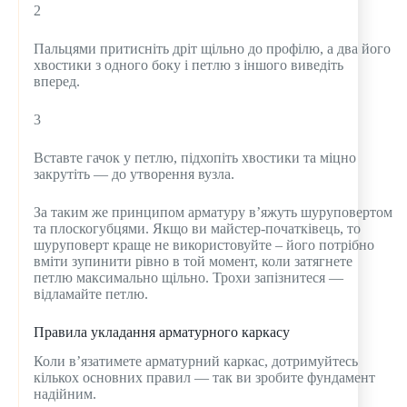
2
Пальцями притисніть дріт щільно до профілю, а два його
хвостики з одного боку і петлю з іншого виведіть
вперед.
3
Вставте гачок у петлю, підхопіть хвостики та міцно
закрутіть — до утворення вузла.
За таким же принципом арматуру в’яжуть шуруповертом
та плоскогубцями. Якщо ви майстер-початківець, то
шуруповерт краще не використовуйте – його потрібно
вміти зупинити рівно в той момент, коли затягнете
петлю максимально щільно. Трохи запізнитеся —
відламайте петлю.
Правила укладання арматурного каркасу
Коли в’язатимете арматурний каркас, дотримуйтесь
кількох основних правил — так ви зробите фундамент
надійним.