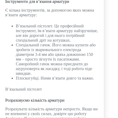
Інструменти для в’язання арматури
Є кілька інструментів, за допомогою яких можна
в’язати арматуру:
В’язальний пістолет. Це професійний
інструмент, їм в’язати арматуру найзручніше,
але він дорогий і для нього потрібний
спеціальний дріт на котушках.
Спеціальний гачок. Його можна купити або
зробити із зварювального електрода
діаметром 3-4 мм або цвяха довжиною 150
мм – просто зігнути їх пасатижами.
Саморобний гачок можна приєднати до
шуруповерта як насадку, і тоді робота піде
швидше.
Плоскогубці. Ними в’язати довго та важко.
В’язальний пістолет
Розраховуємо кількість арматури
Розрахувати кількість арматури непросто. Якщо ви
не впевнені у своїх силах, довірте цю роботу