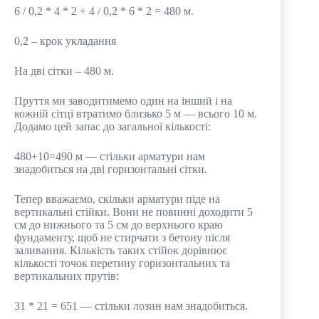
6 / 0,2 * 4 * 2 + 4 / 0,2 * 6 * 2 = 480 м.
0,2 – крок укладання
На дві сітки – 480 м.
Пруття ми заводитимемо один на інший і на
кожній сітці втратимо близько 5 м — всього 10 м.
Додамо цей запас до загальної кількості:
480+10=490 м — стільки арматури нам
знадобиться на дві горизонтальні сітки.
Тепер вважаємо, скільки арматури піде на
вертикальні стійки. Вони не повинні доходити 5
см до нижнього та 5 см до верхнього краю
фундаменту, щоб не стирчати з бетону після
заливання. Кількість таких стійок дорівнює
кількості точок перетину горизонтальних та
вертикальних прутів:
31 * 21 = 651 — стільки лозин нам знадобиться.