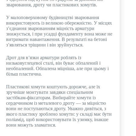
зварювання, дроту чи пластикових хомутів.
У малоповерховому будівництві зварювання
використовують із великою обережністю. У місцях
з’єднання зварюванням міцність арматури
знижується, і при усадці фундаменту вона може не
витримати навантаження. В результаті на бетоні
з’являться тріщини і він зруйнується.
Дрот для в’язки арматури роблять із
низьковуглецевої сталі, він буває обпалений і
необпалений. Обпалена міцніша, але при цьому і
більш пластична.
Пластикові хомути коштують дорожче, але їх
зручніше монтувати завдяки спеціальним
застібкам-фіксаторам. Вибирайте хомути із
сердечником із металевого дроту — за міцністю
вони не поступаються дроту. Уважно дивіться, з
якого пластику зроблено хомути: у складі має бути
поліамід, щоб використовувати їх узимку, інакше
вони можуть зламатися.