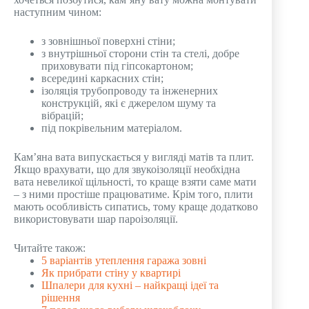
наступним чином:
з зовнішньої поверхні стіни;
з внутрішньої сторони стін та стелі, добре
приховувати під гіпсокартоном;
всередині каркасних стін;
ізоляція трубопроводу та інженерних
конструкцій, які є джерелом шуму та
вібрацій;
під покрівельним матеріалом.
Кам’яна вата випускається у вигляді матів та плит.
Якщо врахувати, що для звукоізоляції необхідна
вата невеликої щільності, то краще взяти саме мати
– з ними простіше працюватиме. Крім того, плити
мають особливість сипатись, тому краще додатково
використовувати шар пароізоляції.
Читайте також:
5 варіантів утеплення гаража зовні
Як прибрати стіну у квартирі
Шпалери для кухні – найкращі ідеї та
рішення