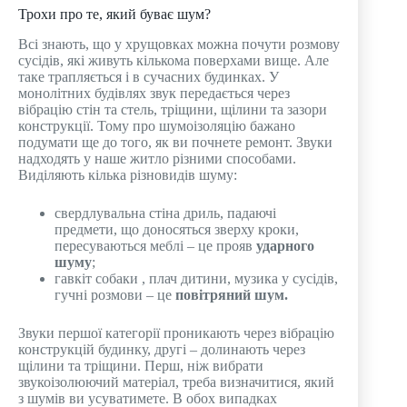
Трохи про те, який буває шум?
Всі знають, що у хрущовках можна почути розмову
сусідів, які живуть кількома поверхами вище. Але
таке трапляється і в сучасних будинках. У
монолітних будівлях звук передається через
вібрацію стін та стель, тріщини, щілини та зазори
конструкції. Тому про шумоізоляцію бажано
подумати ще до того, як ви почнете ремонт. Звуки
надходять у наше житло різними способами.
Виділяють кілька різновидів шуму:
свердлувальна стіна дриль, падаючі
предмети, що доносяться зверху кроки,
пересуваються меблі – це прояв
ударного
шуму
;
гавкіт собаки , плач дитини, музика у сусідів,
гучні розмови – це
повітряний шум.
Звуки першої категорії проникають через вібрацію
конструкцій будинку, другі – долинають через
щілини та тріщини. Перш, ніж вибрати
звукоізолюючий матеріал, треба визначитися, який
з шумів ви усуватимете. В обох випадках