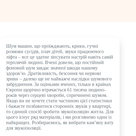
Шум машин, що проїжджають, крики, гучні
розмови сусідів, плач дітей, звуки працюючого
ліфта – все це здатне зіпсувати настрій навіть самій
терплячій людині. Вчені довели, що постійний
фоновий шум завдає значної шкоди нашому
здоров’ю. Дратівливість, безсоння чи нервові
зриви – далеко ще не найважчі наслідки шумового
забруднення. За оцінками вчених, тільки в країнах
Європи щорічно втрачається 61 тисяча людино-
років через серцеві хвороби, спричинені шумом.
Якщо ви не хочете стати частиною цієї статистики
і бажаєте позбавитися сторонніх звуків у квартирі,
то єдиний спосіб зробити звукоізоляцію житла. Для
цього існує ряд матеріалів, і ми розглянемо один із
найкращих. Розбираємось, як вибрати кам’яну вату
для звукоізоляції.