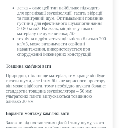
легка – саме цей тип найбільше підходить
для організації звукоізоляції, гасить вібрації
та повітряний шум. Оптимальний показник
густини для ефективного шумопоглинання –
50-80 кг/м3. На жаль, міцність у такого
матеріалу не дуже висока; /li>
технічна відрізняється щільністю близько 200
кг/м3, може витримувати серйозні
навантаження, використовується при
спорудженні інженерних конструкцій.
Товщина кам’яної вати
Природно, ніж товще матеріал, тим краще він буде
гасити шуми, але і тим більше корисного простору
він може відібрати, тому необхідно шукати баланс:
стандартна товщина звукоізолятора – 50 мм;
ультратонкі плити випускаються товщиною
близько 30 мм.
Варіанти монтажу кам’яної вати
Залежно від поставлених цілей і типу шуму, якого
хочеться позбутися, кам’яну вату можна монтувати