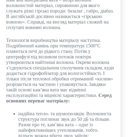
волокнистий матеріал, сировиною для якого
служать різні гірські породи: базальт , габро, діабаз.
В англійській дослівно називається «гірською
вовною». Справді, на вигляд матеріал схожий на
сплутані вовняні волокна.
Технологія виробництва матеріалу наступна.
Подрібнений камінь при температурі 1500°С
плавиться печі до рідкого стану. Потім у
центрифузі під впливом потоків повітря
утворюються найтонші волокна. Окремі волокна
з’єднуються спеціальним сполучним складом, куди
додається гідрофобізатор для вологостійкості. І
тільки після теплової обробки отриманий «килим»
розрізається на частини і упаковується. Завдяки
такій основі кам’яна вата має відмінні
експлуатаційні та міцнісні характеристики.
Серед
основних переваг матеріалу:
надійна тепло- та шумоізоляція. Волокниста
структура поглинає звук до 50 дБ та більше.
Разом про те, кам’яна вата – одне із
найефективніших утеплювачів, тобто.
відразу можна вбити двох зайців;