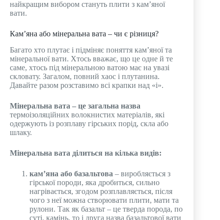
найкращим вибором стануть плити з кам’яної
вати.
Кам’яна або мінеральна вата – чи є різниця?
Багато хто плутає і підміняє поняття кам’яної та
мінеральної вати. Хтось вважає, що це одне й те
саме, хтось під мінеральною ватою має на увазі
скловату. Загалом, повний хаос і плутанина.
Давайте разом розставимо всі крапки над «i».
Мінеральна вата – це загальна назва
термоізоляційних волокнистих матеріалів, які
одержують із розплаву гірських порід, скла або
шлаку.
Мінеральна вата ділиться на кілька видів:
кам’яна або базальтова
– виробляється з
гірської породи, яка дробиться, сильно
нагрівається, згодом розплавляється, після
чого з неї можна створювати плити, мати та
рулони. Так як базальт – це тверда порода, по
суті, камінь, то і друга назва базальтової вати