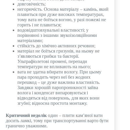
довговічність;
негорючість. Основа матеріалу – камінь, який
плавиться при дуже високих температурах,
тому вата не боїться вогню, у разі пожежі не
горить і не плавиться;
водовідштовхувальні властивості; у
порівнянні з іншими звукоізоляційними
матеріалами;
стійкість до хімічно активних речовин;
матеріал не боїться гризунів, на ньому не
з’являються грибки та бактерії.
Ультрафіолетові промені, перепади
температури не впливають на нього;
вата не здатна вбирати вологу. При цьому
пара проходить через неї без жодних
перешкод – це дуже важлива властивість.
Завдяки хорошій паропроникності зайва
волога і конденсат випаровуються і
відводяться від поверхонь, для яких вони
згубні; відносна простота монтажу.
Критичний недолік
один – плити кам’яної вати
досить ламкі, тому при транспортуванні варто бути
гранично уважними.