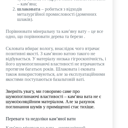
– кам’яна;
шлаковата
– робиться з відходів
металургійної промисловості (доменних
шлаків).
Порівнювати мінеральну та кам’яну вату – це все
одно, що порівнювати дерева та берези .
Скловата вбирає вологу, внаслідок чого втрачає
позитивні якості. З кам’яною ватою такого не
відбувається. У матеріалу низька гігроскопічність, і
його шумопоглинаючі властивості не втрачаються
протягом багатьох років. Шлаковата і ековата
також використовуються, але за експлуатаційними
якостями поступаються базальтовій ваті.
Зверніть увагу, ми говоримо саме про
шумопоглинаючі властивості – кам’яна вата не є
шумоізоляційним матеріалом. Але за рахунок
поглинання шумів у приміщенні стає тихіше.
Переваги та недоліки кам’яної вати
Кам’яна мінеральна вата – неорганічний