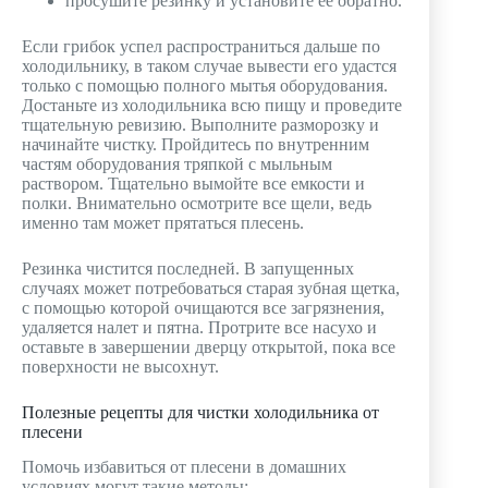
просушите резинку и установите ее обратно.
Если грибок успел распространиться дальше по
холодильнику, в таком случае вывести его удастся
только с помощью полного мытья оборудования.
Достаньте из холодильника всю пищу и проведите
тщательную ревизию. Выполните разморозку и
начинайте чистку. Пройдитесь по внутренним
частям оборудования тряпкой с мыльным
раствором. Тщательно вымойте все емкости и
полки. Внимательно осмотрите все щели, ведь
именно там может прятаться плесень.
Резинка чистится последней. В запущенных
случаях может потребоваться старая зубная щетка,
с помощью которой очищаются все загрязнения,
удаляется налет и пятна. Протрите все насухо и
оставьте в завершении дверцу открытой, пока все
поверхности не высохнут.
Полезные рецепты для чистки холодильника от
плесени
Помочь избавиться от плесени в домашних
условиях могут такие методы: