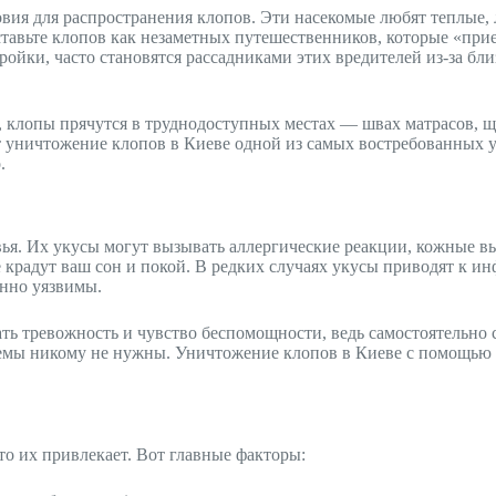
овия для распространения клопов. Эти насекомые любят теплые,
авьте клопов как незаметных путешественников, которые «прие
ройки, часто становятся рассадниками этих вредителей из-за б
е, клопы прячутся в труднодоступных местах — швах матрасов, щ
т уничтожение клопов в Киеве одной из самых востребованных у
.
овья. Их укусы могут вызывать аллергические реакции, кожные 
е крадут ваш сон и покой. В редких случаях укусы приводят к ин
енно уязвимы.
ть тревожность и чувство беспомощности, ведь самостоятельно 
лемы никому не нужны. Уничтожение клопов в Киеве с помощью
.
то их привлекает. Вот главные факторы: