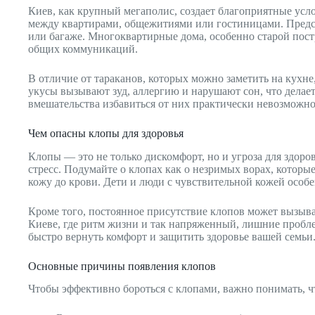
Киев, как крупный мегаполис, создает благоприятные усл
между квартирами, общежитиями или гостиницами. Предст
или багаже. Многоквартирные дома, особенно старой пост
общих коммуникаций.
В отличие от тараканов, которых можно заметить на кухн
укусы вызывают зуд, аллергию и нарушают сон, что делае
вмешательства избавиться от них практически невозможно
Чем опасны клопы для здоровья
Клопы — это не только дискомфорт, но и угроза для здор
стресс. Подумайте о клопах как о незримых ворах, которы
кожу до крови. Дети и люди с чувствительной кожей особ
Кроме того, постоянное присутствие клопов может вызыва
Киеве, где ритм жизни и так напряженный, лишние проб
быстро вернуть комфорт и защитить здоровье вашей семьи
Основные причины появления клопов
Чтобы эффективно бороться с клопами, важно понимать, ч