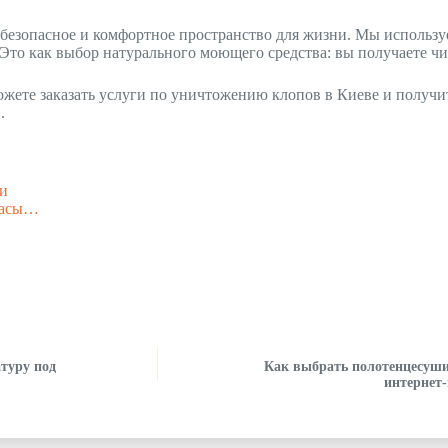
ь безопасное и комфортное пространство для жизни. Мы использ
то как выбор натурального моющего средства: вы получаете чист
 вы можете заказать услуги по уничтожению клопов в Киеве и пол
.
ми
-часы…
туру под
Как выбрать полотенцесуши
интернет