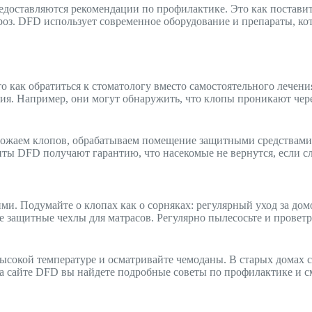
доставляются рекомендации по профилактике. Это как поставить
роз. DFD использует современное оборудование и препараты, ко
 как обратиться к стоматологу вместо самостоятельного лечени
я. Например, они могут обнаружить, что клопы проникают чере
ожаем клопов, обрабатываем помещение защитными средствами 
нты DFD получают гарантию, что насекомые не вернутся, если с
ми. Подумайте о клопах как о сорняках: регулярный уход за дом
те защитные чехлы для матрасов. Регулярно пылесосьте и провет
высокой температуре и осматривайте чемоданы. В старых домах 
а сайте DFD вы найдете подробные советы по профилактике и см