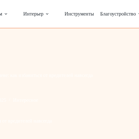
м
Интерьер
Инструменты
Благоустройство
ве: как избавиться от вредителей навсегда
025
Интересное
 от вредителей навсегда