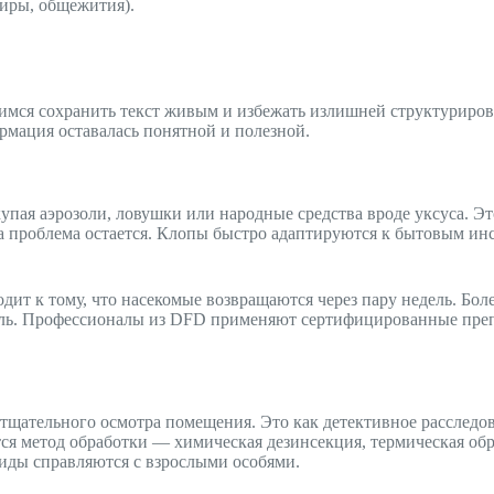
иры, общежития).
емимся сохранить текст живым и избежать излишней структуриро
рмация оставалась понятной и полезной.
пая аэрозоли, ловушки или народные средства вроде уксуса. Э
 проблема остается. Клопы быстро адаптируются к бытовым инс
ит к тому, что насекомые возвращаются через пару недель. Бол
ель. Профессионалы из DFD применяют сертифицированные преп
 тщательного осмотра помещения. Это как детективное расследо
тся метод обработки — химическая дезинсекция, термическая об
иды справляются с взрослыми особями.