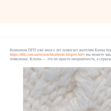
Компания DFD уже много лет помогает жителям Киева боро
https://dfd.com.ua/ru/unichtozhenie-klopov-kiev
вы можете зака
появление. Клопы — это не просто неприятность, а серьез