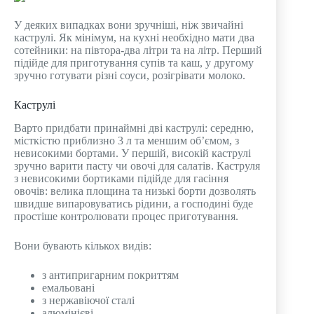
У деяких випадках вони зручніші, ніж звичайні
каструлі. Як мінімум, на кухні необхідно мати два
сотейники: на півтора-два літри та на літр. Перший
підійде для приготування супів та каш, у другому
зручно готувати різні соуси, розігрівати молоко.
Каструлі
Варто придбати принаймні дві каструлі: середню,
місткістю приблизно 3 л та меншим об’ємом, з
невисокими бортами. У першій, високій каструлі
зручно варити пасту чи овочі для салатів. Каструля
з невисокими бортиками підійде для гасіння
овочів: велика площина та низькі борти дозволять
швидше випаровуватись рідини, а господині буде
простіше контролювати процес приготування.
Вони бувають кількох видів:
з антипригарним покриттям
емальовані
з нержавіючої сталі
алюмінієві