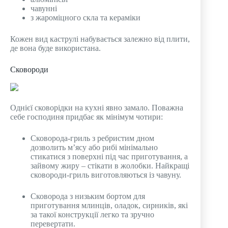
чавунні
з жароміцного скла та кераміки
Кожен вид каструлі набувається залежно від плити,
де вона буде використана.
Сковороди
Однієї сковорідки на кухні явно замало. Поважна
себе господиня придбає як мінімум чотири:
Сковорода-гриль з ребристим дном
дозволить м’ясу або рибі мінімально
стикатися з поверхні під час приготування, а
зайвому жиру – стікати в жолобки. Найкращі
сковороди-гриль виготовляються із чавуну.
Сковорода з низьким бортом для
приготування млинців, оладок, сирників, які
за такої конструкції легко та зручно
перевертати.