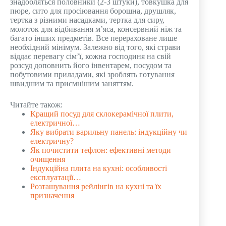
знадобляться половники (2-3 штуки), товкушка для
пюре, сито для просіювання борошна, друшляк,
тертка з різними насадками, тертка для сиру,
молоток для відбивання м’яса, консервний ніж та
багато інших предметів. Все перераховане лише
необхідний мінімум. Залежно від того, які страви
віддає перевагу сім’ї, кожна господиня на свій
розсуд доповнить його інвентарем, посудом та
побутовими приладами, які зроблять готування
швидшим та приємнішим заняттям.
Читайте також:
Кращий посуд для склокерамічної плити,
електричної…
Яку вибрати варильну панель: індукційну чи
електричну?
Як почистити тефлон: ефективні методи
очищення
Індукційна плита на кухні: особливості
експлуатації…
Розташування рейлінгів на кухні та їх
призначення