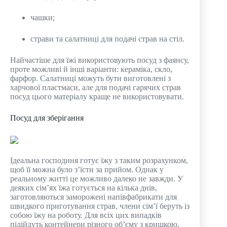
чашки;
страви та салатниці для подачі страв на стіл.
Найчастіше для їжі використовують посуд з фаянсу,
проте можливі й інші варіанти: кераміка, скло,
фарфор. Салатниці можуть бути виготовлені з
харчової пластмаси, але для подачі гарячих страв
посуд цього матеріалу краще не використовувати.
Посуд для зберігання
Ідеальна господиня готує їжу з таким розрахунком,
щоб її можна було з’їсти за прийом. Однак у
реальному житті це можливо далеко не завжди. У
деяких сім’ях їжа готується на кілька днів,
заготовляються заморожені напівфабрикати для
швидкого приготування страв, члени сім’ї беруть із
собою їжу на роботу. Для всіх цих випадків
підійдуть контейнери різного об’єму з кришкою,