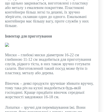
що щільно закривається, виготовлені з пластику
або металу з емалевим покриттям. Пластикові
контейнери більш легкі та дешеві, їх зручно
зберігати, склавши один до одного. Емальовані
контейнери має більшу вагу, проте служби у них
більше.
Інвентар для приготування
Миски – глибокі миски діаметром 16-22 см
глибиною 11-12 см знадобиться для приготування
соусів, рідкого тіста, в них також зручно готувати
салати. Виготовлений такий посуд може бути із
пластику, металу або дерева.
Віночок – деякі продукти зручніше збивати вручну,
тому така річ на кухні знадобиться будь-якій
господині. Краще придбати віночок середньої
жорсткості завдовжки 16-18 см.
Лопатки – зручні для перемішування їжі. Вони
можуть бути виготовлені з дерева, металу чи