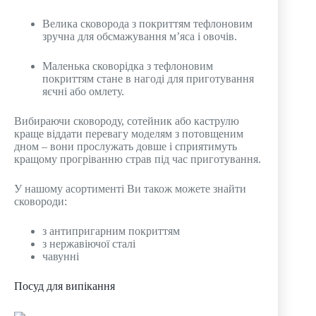
Велика сковорода з покриттям тефлоновим
зручна для обсмажування м’яса і овочів.
Маленька сковорідка з тефлоновим
покриттям стане в нагоді для приготування
яєчні або омлету.
Вибираючи сковороду, сотейник або каструлю
краще віддати перевагу моделям з потовщеним
дном – вони прослужать довше і сприятимуть
кращому прогріванню страв під час приготування.
У нашому асортименті Ви також можете знайти
сковороди:
з антипригарним покриттям
з нержавіючої сталі
чавунні
Посуд для випікання