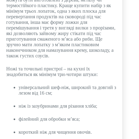
термостійкого пластику. Краще купити набір з як
мінімум трьох лопаток, одна з яких плоска для
перевертання продуктів на сковороді під час
готування, інша має форму ложки для
перемішування і третя у вигляді вилки з прорізами,
які дозволяють зайвому жиру стікати під час
приготування смаженого м’яса або риби. Ще
зручно мати лопатку з м’яким пластиковим
наконечником для намазування крему, шоколаду, а
також густих соусів.
Ножі та точильні пристрої – на кухні їх
знадобиться як мінімум три-чотири штуки:
універсальний шеф-ніж, широкий та довгий з
лезом від 16 см;
ніж із зазубринами для різання хліба;
філейний для обробки м’яса;
короткий ніж для чищення овочів.