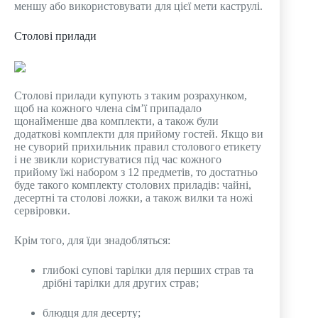
меншу або використовувати для цієї мети каструлі.
Столові прилади
Столові прилади купують з таким розрахунком,
щоб на кожного члена сім’ї припадало
щонайменше два комплекти, а також були
додаткові комплекти для прийому гостей. Якщо ви
не суворий прихильник правил столового етикету
і не звикли користуватися під час кожного
прийому їжі набором з 12 предметів, то достатньо
буде такого комплекту столових приладів: чайні,
десертні та столові ложки, а також вилки та ножі
сервіровки.
Крім того, для їди знадобляться:
глибокі супові тарілки для перших страв та
дрібні тарілки для других страв;
блюдця для десерту;