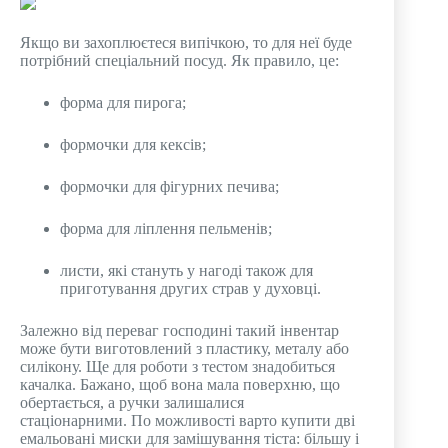
Якщо ви захоплюєтеся випічкою, то для неї буде
потрібний спеціальний посуд. Як правило, це:
форма для пирога;
формочки для кексів;
формочки для фігурних печива;
форма для ліплення пельменів;
листи, які стануть у нагоді також для
приготування других страв у духовці.
Залежно від переваг господині такий інвентар
може бути виготовлений з пластику, металу або
силікону. Ще для роботи з тестом знадобиться
качалка. Бажано, щоб вона мала поверхню, що
обертається, а ручки залишалися
стаціонарними. По можливості варто купити дві
емальовані миски для замішування тіста: більшу і