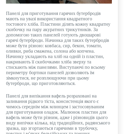
Панелі для приготування гарячих бутербродів
мають на увазі використання квадратного
тостового хліба. Пластини ділять кожну квадратну
скибочку на пару акуратних трикутників. За
допомогою таких панелей готують двошарові
гарячі бутерброди. Начинка для таких бутербродів
може бути різною: ковбаса, сир, бекон, томати,
оливки, риба смажена, солона або копчена.
Начинку укладають на хліб на одній із пластин,
накривають її скибочками хліба зверху та
стискають між панелями. Виступаючі по всьому
периметру бортики панелей дозволяють їм
зімкнутися, не розплющуючи при цьому
бутерброди, що приготовляються.
Панелі для випікання вафель розраховані на
заливання рідкого тіста, консистенція якого є
чимось середнім між млинцем і застосовуваним
для приготування оладок. Малюнок пластин для
вафель може бути різним, адже і різновидів цього
виду випічки кілька, від традиційних, радянського
зразка, що згортаються гарячими в трубочку,
товстих і м’яких бельгійських та тонших