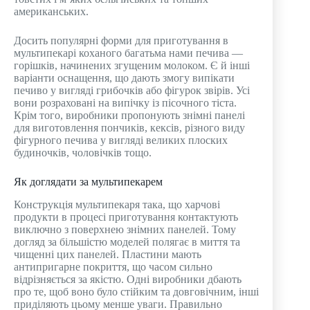
американських.
Досить популярні форми для приготування в
мультипекарі коханого багатьма нами печива —
горішків, начинених згущеним молоком. Є й інші
варіанти оснащення, що дають змогу випікати
печиво у вигляді грибочків або фігурок звірів. Усі
вони розраховані на випічку із пісочного тіста.
Крім того, виробники пропонують знімні панелі
для виготовлення пончиків, кексів, різного виду
фігурного печива у вигляді великих плоских
будиночків, чоловічків тощо.
Як доглядати за мультипекарем
Конструкція мультипекаря така, що харчові
продукти в процесі приготування контактують
виключно з поверхнею знімних панелей. Тому
догляд за більшістю моделей полягає в миття та
чищенні цих панелей. Пластини мають
антипригарне покриття, що часом сильно
відрізняється за якістю. Одні виробники дбають
про те, щоб воно було стійким та довговічним, інші
приділяють цьому менше уваги. Правильно