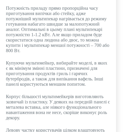
Потужність приладу прямо пропорційна часу
приготування випічки або стейку, адже
потужніший мультипекар нагрівається до режиму
готування набагато швидше за малопотужний
аналог. Оптимальні в цьому плані мультипекарі
потужністю 1-1.2 кВт. Але якщо приладом буде
скористатися одна людина або двоє, то можна
купити і мультипекар меншої потужності – 700 або
800 Вт.
Купуючи мультимейкер, вибирайте моделі, в яких
є як мінімум змінні пластини, призначені для
приготування продуктів гриль і гарячих
бутербродів, а також для випікання вафель. Інші
панелі користуються меншим попитом.
Корпус більшості мультимейкерів виготовляють
зазвичай із пластику. У деяких на передній панелі є
металева вставка, але ніякого функціонального
навантаження вона не несе, скоріше виконує роль
декору.
Левову частку користувачів цілком влаштовують