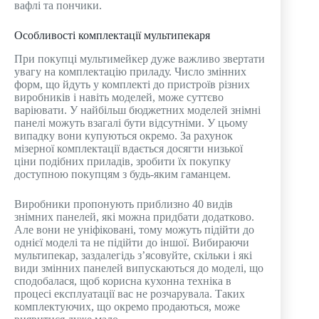
вафлі та пончики.
Особливості комплектації мультипекаря
При покупці мультимейкер дуже важливо звертати
увагу на комплектацію приладу. Число змінних
форм, що йдуть у комплекті до пристроїв різних
виробників і навіть моделей, може суттєво
варіювати. У найбільш бюджетних моделей знімні
панелі можуть взагалі бути відсутніми. У цьому
випадку вони купуються окремо. За рахунок
мізерної комплектації вдається досягти низької
ціни подібних приладів, зробити їх покупку
доступною покупцям з будь-яким гаманцем.
Виробники пропонують приблизно 40 видів
знімних панелей, які можна придбати додатково.
Але вони не уніфіковані, тому можуть підійти до
однієї моделі та не підійти до іншої. Вибираючи
мультипекар, заздалегідь з’ясовуйте, скільки і які
види змінних панелей випускаються до моделі, що
сподобалася, щоб корисна кухонна техніка в
процесі експлуатації вас не розчарувала. Таких
комплектуючих, що окремо продаються, може