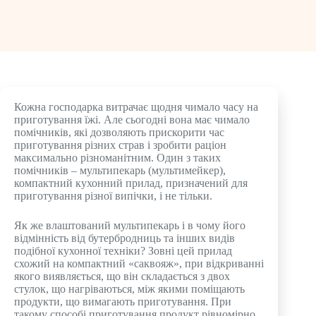
Кожна господарка витрачає щодня чимало часу на
приготування їжі. Але сьогодні вона має чимало
помічників, які дозволяють прискорити час
приготування різних страв і зробити раціон
максимально різноманітним. Один з таких
помічників – мультипекарь (мультимейкер),
компактний кухонний прилад, призначений для
приготування різної випічки, і не тільки.
Як же влаштований мультипекарь і в чому його
відмінність від бутербродниць та інших видів
подібної кухонної техніки? Зовні цей прилад
схожий на компактний «саквояж», при відкриванні
якого виявляється, що він складається з двох
стулок, що нагріваються, між якими поміщають
продукти, що вимагають приготування. При
такому способі приготування продукт рівномірно