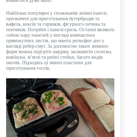
виявитися дуже мало.
Найбільш популярні у споживачів знімні панелі,
призначені для приготування бутербродів та
вафель, кексів та горішків, фігурного печива та
пончиків. Потрібні і панелі-гриль. Останні являють
собою пару панелей у вигляді компактних
прямокутних листів, що мають рельєфне дно у
вигляді ребер-смуг. За допомогою таких знімних
форм можна підігріти шаурму, засмажити сосиски,
ковбаски, м’ясні та рибні стейки, багато видів
овочів. Підходять ці змінні пластини для
приготування тостів.