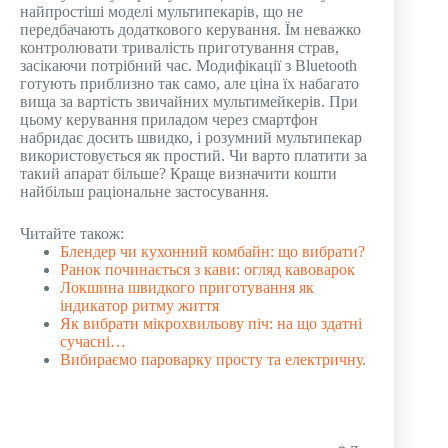
найпростіші моделі мультипекарів, що не
передбачають додаткового керування. Їм неважко
контролювати тривалість приготування страв,
засікаючи потрібний час. Модифікації з Bluetooth
готують приблизно так само, але ціна їх набагато
вища за вартість звичайних мультимейкерів. При
цьому керування приладом через смартфон
набридає досить швидко, і розумний мультипекар
використовується як простий. Чи варто платити за
такий апарат більше? Краще визначити кошти
найбільш раціональне застосування.
Читайте також:
Блендер чи кухонний комбайн: що вибрати?
Ранок починається з кави: огляд кавоварок
Локшина швидкого приготування як
індикатор ритму життя
Як вибрати мікрохвильову піч: на що здатні
сучасні…
Вибираємо пароварку просту та електричну.