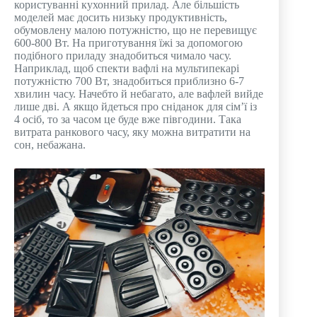
користуванні кухонний прилад. Але більшість
моделей має досить низьку продуктивність,
обумовлену малою потужністю, що не перевищує
600-800 Вт. На приготування їжі за допомогою
подібного приладу знадобиться чимало часу.
Наприклад, щоб спекти вафлі на мультипекарі
потужністю 700 Вт, знадобиться приблизно 6-7
хвилин часу. Начебто й небагато, але вафлей вийде
лише дві. А якщо йдеться про сніданок для сім’ї із
4 осіб, то за часом це буде вже півгодини. Така
витрата ранкового часу, яку можна витратити на
сон, небажана.