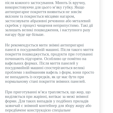
після кожного застосування. Миють їх вручну,
використовуючи для цього м’яку губку. Якщо
антипригарне покриття виявиться не зовсім
якісним та покриється місцями нагаром,
застосовувати абразивні речовини або металевий
скребок у процесі чищення неприпустимо. Такі дії
залишать великі пошкодження, і наступного разу
нагару буде ще більше.
Не рекомендується мити знімні антипригарні
панелі в посудомийній машині. Після такого миття
покриття пошкоджується, продукти при готуванні
починають підгоряти. Особливо це помітно на
вафельних формах. Після миття панелей у
посудомийній машині спостерігаються великі
проблеми з вийманням вафель з форм, вони просто
не випадають із осередків, як це має бути при
нормальному стані покриття знімних панелей.
При приготуванні м’яса трапляється, що жир, що
виділяється при жарінні, витікає за межі знімної
форми. Для таких випадків у подібних приладів
зазвичай є знімний контейнер для збору жиру або
передбачене конструкцією спеціальне