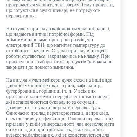
прогрівається як знизу, так і зверху. Тому продукти,
що готуються в мультипекарі, не потребують
перевертання.
На стулках приладу закріплюються змінні панелі,
що надають випічці потрібної форми. Під
знімними панелями пристрою розміщено
електричний ТЕН, що нагнітає температуру до
потрібного значення. Стулки приладу в процесі
роботи стуляються, закриваючись на клямку. При
приготуванні “габаритних” продуктів їх можна не
закривати до повного змикання.
На вигляд мультимейкери дуже схожі на інші види
дрібної кухонної техніки – грилі, вафельниці,
бутербродниці, горішниці і т. п. У всіх цих
приладів в конструкції передбачені знімні панелі,
які встановлюються буквально за секунди і
дозволяють готувати широкий перелік страв.
Одночасно прилад перетворюється з, наприклад,
електрогриля у вафельницю. Головна перевага цих
приладів у їхній універсальності, яка дозволяє мати
на кухні один пристрій замість, скажімо, п’яти
вузькоспеціалізованих, які використовуються для