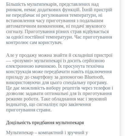
Більшість мультипекарів, представлених над
ринком, немає додаткових функцій. Їхній пристрій
не передбачає ні регулювання температури, ні
встановлення часу приготування з подальшим
автоматичним вимкненням, ні подачі звукового
сигналу. Приготування різних страв відбувається
за однієї постійної температури. Час приготування
контролює сам користувач.
Але у продажу можна знайти й складніші пристрої
— «розумні» мультипекарі із досить серйозною
електронною начинкою. Їх просунута технічна
конструкція може передбачати навіть підключення
приладу до смартфону за допомогою Bluetooth,
використовуючи для цього спеціальну програму.
Це дає можливість вибору рецептів через телефон і
дозволяє задавати оптимальні для їх приготування
режими роботи. Таке обладнання має і звуковий
індикатор, що сигналізує про закінчення
приготування страви.
Доцільність придбання мультипекаря
Мультипекар – компактний і зручний у