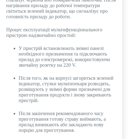
нагрівання приладу до робочої температури
світиться зелений індикатор, що сигналізує про
готовність приладу до роботи.
Процес експлуатації мультифункціонального
пристрою надзвичайно простий:
У пристрій встановлюють знімні панелі
необхідного призначення та підключають
прилад до електромережі, використовуючи
звичайну розетку на 220 V.
Після того, як на корпусі загориться зелений
індикатор, стулки мультипекаря розводять,
розміщують у знімні форми призначені для
приготування продукти і знову закривають
пристрій.
Після закінчення рекомендованого часу
приготування готову страву виймають, а
прилад вимикають або закладають нову
порцію для приготування.