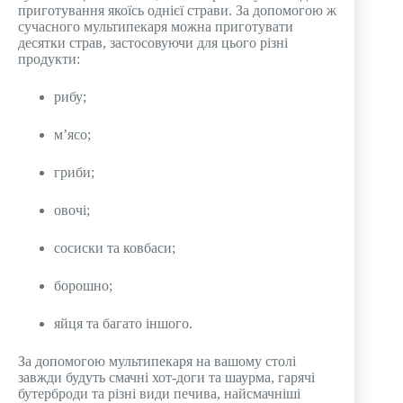
приготування якоїсь однієї страви. За допомогою ж
сучасного мультипекаря можна приготувати
десятки страв, застосовуючи для цього різні
продукти:
рибу;
м’ясо;
гриби;
овочі;
сосиски та ковбаси;
борошно;
яйця та багато іншого.
За допомогою мультипекаря на вашому столі
завжди будуть смачні хот-доги та шаурма, гарячі
бутерброди та різні види печива, найсмачніші