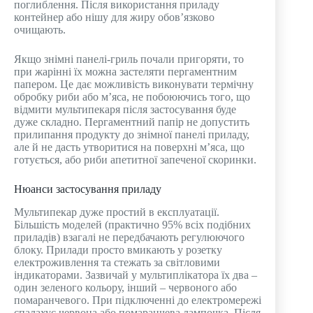
поглиблення. Після використання приладу
контейнер або нішу для жиру обов’язково
очищають.
Якщо знімні панелі-гриль почали пригоряти, то
при жарінні їх можна застеляти пергаментним
папером. Це дає можливість виконувати термічну
обробку риби або м’яса, не побоюючись того, що
відмити мультипекаря після застосування буде
дуже складно. Пергаментний папір не допустить
прилипання продукту до знімної панелі приладу,
але й не дасть утворитися на поверхні м’яса, що
готується, або риби апетитної запеченої скоринки.
Нюанси застосування приладу
Мультипекар дуже простий в експлуатації.
Більшість моделей (практично 95% всіх подібних
приладів) взагалі не передбачають регулюючого
блоку. Прилади просто вмикають у розетку
електроживлення та стежать за світловими
індикаторами. Зазвичай у мультиплікатора їх два –
один зеленого кольору, інший – червоного або
помаранчевого. При підключенні до електромережі
спалахує червона або помаранчева лампочка. Після