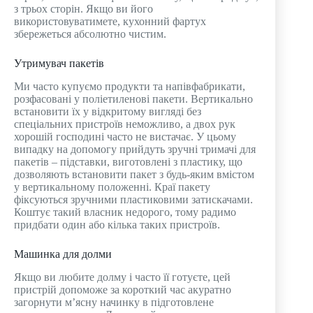
з трьох сторін. Якщо ви його
використовуватимете, кухонний фартух
збережеться абсолютно чистим.
Утримувач пакетів
Ми часто купуємо продукти та напівфабрикати,
розфасовані у поліетиленові пакети. Вертикально
встановити їх у відкритому вигляді без
спеціальних пристроїв неможливо, а двох рук
хорошій господині часто не вистачає. У цьому
випадку на допомогу прийдуть зручні тримачі для
пакетів – підставки, виготовлені з пластику, що
дозволяють встановити пакет з будь-яким вмістом
у вертикальному положенні. Краї пакету
фіксуються зручними пластиковими затискачами.
Коштує такий власник недорого, тому радимо
придбати один або кілька таких пристроїв.
Машинка для долми
Якщо ви любите долму і часто її готуєте, цей
пристрій допоможе за короткий час акуратно
загорнути м’ясну начинку в підготовлене