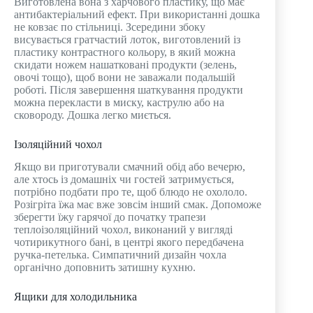
Виготовлена ​​вона з харчового пластику, що має
антибактеріальний ефект. При використанні дошка
не ковзає по стільниці. Зсередини збоку
висувається гратчастий лоток, виготовлений із
пластику контрастного кольору, в який можна
скидати ножем нашатковані продукти (зелень,
овочі тощо), щоб вони не заважали подальшій
роботі. Після завершення шаткування продукти
можна перекласти в миску, каструлю або на
сковороду. Дошка легко миється.
Ізоляційний чохол
Якщо ви приготували смачний обід або вечерю,
але хтось із домашніх чи гостей затримується,
потрібно подбати про те, щоб блюдо не охололо.
Розігріта їжа має вже зовсім інший смак. Допоможе
зберегти їжу гарячої до початку трапези
теплоізоляційний чохол, виконаний у вигляді
чотирикутного бані, в центрі якого передбачена
ручка-петелька. Симпатичний дизайн чохла
органічно доповнить затишну кухню.
Ящики для холодильника