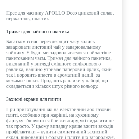
Прес для часнику APOLLO Deco цинковий сплав,
нерж.сталь, пластик
Тримач для чайного пакетика
Багатьом із нас через дефіцит часу колись
заварювати листовий чай у заварювальному
чайнику. У будні ми задовольняємося найчастіше
пакетованим чаєм. Тримач для чайного пакетика,
виконаний у вигляді смішного силіконового
равлика, надійно утримає паперовий ярлик, який
так і норовить впасти в ароматний напій, за
межами чашки. Продають равлики у наборі, що
складається з кількох штук різного кольору.
Захисні екрани для плити
При приготуванні їжі на електричній або газовій
плиті, особливо при жарінні, на кухонному
фартуху з’являються бризки жиру, які видалити не
так просто. У цьому випадку краще вжити заходів
профілактики – купити симпатичний захисний
екран, виконаний з фольги і плиту, що загороджує,