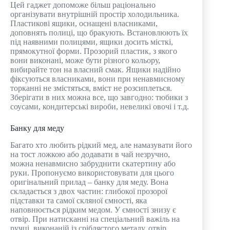
Цей гаджет допоможе більш раціонально
організувати внутрішній простір холодильника.
Пластикові ящики, оснащені власниками,
доповнять полиці, що бракують. Встановлюють їх
під наявними полицями, ящики досить місткі,
прямокутної форми. Прозорий пластик, з якого
вони виконані, може бути різного кольору,
вибирайте тон на власний смак. Ящики надійно
фіксуються власниками, вони при ненавмисному
торканні не змістяться, вміст не розсиплеться.
Зберігати в них можна все, що завгодно: тюбики з
соусами, кондитерські вироби, невеликі овочі і т.д.
Банку для меду
Багато хто любить рідкий мед, але намазувати його
на тост ложкою або додавати в чай ​​незручно,
можна ненавмисно забруднити скатертину або
руки. Пропонуємо використовувати для цього
оригінальний прилад – банку для меду. Вона
складається з двох частин: глибокої прозорої
підставки та самої скляної ємності, яка
наповнюється рідким медом. У ємності знизу є
отвір. При натисканні на спеціальний важіль на
ручці, виконаній із сріблястого металу, отвір