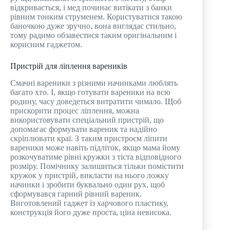
відкривається, і мед починає витікати з банки
рівним тонким струменем. Користуватися такою
баночкою дуже зручно, вона виглядає стильно,
тому радимо обзавестися таким оригінальним і
корисним гаджетом.
Пристрій для ліплення вареників
Смачні вареники з різними начинками люблять
багато хто. І, якщо готувати вареники на всю
родину, часу доведеться витратити чимало. Щоб
прискорити процес ліплення, можна
використовувати спеціальний пристрій, що
допомагає формувати вареник та надійно
скріплювати краї. З таким пристроєм ліпити
вареники може навіть підліток, якщо мама йому
розкочуватиме рівні кружки з тіста відповідного
розміру. Помічнику залишиться тільки помістити
кружок у пристрій, викласти на нього ложку
начинки і зробити буквально один рух, щоб
сформувався гарний рівний вареник.
Виготовлений гаджет із харчового пластику,
конструкція його дуже проста, ціна невисока.