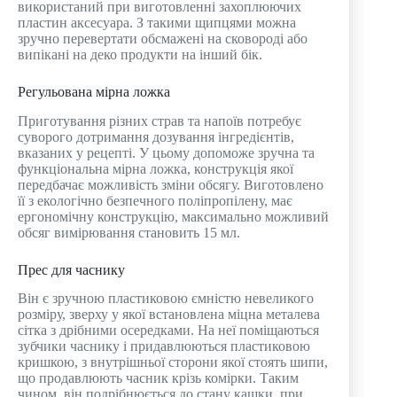
використаний при виготовленні захоплюючих
пластин аксесуара. З такими щипцями можна
зручно перевертати обсмажені на сковороді або
випікані на деко продукти на інший бік.
Регульована мірна ложка
Приготування різних страв та напоїв потребує
суворого дотримання дозування інгредієнтів,
вказаних у рецепті. У цьому допоможе зручна та
функціональна мірна ложка, конструкція якої
передбачає можливість зміни обсягу. Виготовлено
її з екологічно безпечного поліпропілену, має
ергономічну конструкцію, максимально можливий
обсяг вимірювання становить 15 мл.
Прес для часнику
Він є зручною пластиковою ємністю невеликого
розміру, зверху у якої встановлена ​​міцна металева
сітка з дрібними осередками. На неї поміщаються
зубчики часнику і придавлюються пластиковою
кришкою, з внутрішньої сторони якої стоять шипи,
що продавлюють часник крізь комірки. Таким
чином, він подрібнюється до стану кашки, при