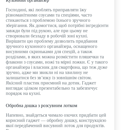
Кухонний органайзер
Господині, які люблять приправляти їжу
різноманітними соусами та спеціями, часто
стикаються з проблемою їхнього зручного
зберігання. Як домогтися, щоб потрібні інгредієнти
завжди були під рукою, але при цьому не
створювали безладу в робочій зоні кухні.
Вирішити цю проблему дозволить придбання
зручного кухонного органайзера, оснащеного
висувними скриньками для спецій, а також
розділами, в яких можна розмістити пляшечки та
флакони з соусами, ножі та мірні ложки. Є у такого
органайзера і власник для смартфона, що теж дуже
зручно, адже ми звикли ні на хвилину не
залишатися без зв’язку із зовнішнім світом.
Якісний пластик приємний на дотик. Гаджет
виглядає цілком презентабельно та забезпечує
порядок на кухні.
Обробна дошка з розсувним лотком
Напевно, знайдеться чимало охочих придбати цей
корисний гаджет — обробну дошку, конструкцією
якої передбачений висувний лоток для продуктів.