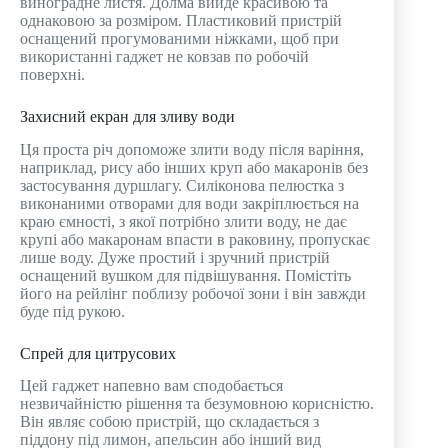
виноградне листя. Долма вийде красивою та
однаковою за розміром. Пластиковий пристрій
оснащений прогумованими ніжками, щоб при
використанні гаджет не ковзав по робочій
поверхні.
Захисний екран для зливу води
Ця проста річ допоможе злити воду після варіння,
наприклад, рису або інших круп або макаронів без
застосування дуршлагу. Силіконова пелюстка з
виконаними отворами для води закріплюється на
краю ємності, з якої потрібно злити воду, не дає
крупі або макаронам впасти в раковину, пропускає
лише воду. Дуже простий і зручний пристрій
оснащений вушком для підвішування. Помістіть
його на рейлінг поблизу робочої зони і він завжди
буде під рукою.
Спрей для цитрусових
Цей гаджет напевно вам сподобається
незвичайністю рішення та безумовною корисністю.
Він являє собою пристрій, що складається з
піддону під лимон, апельсин або інший вид