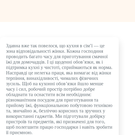
Здавна вже так повелося, що кухня в сім’ї — це
зона відповідальності жінки. Кожна господиня
проводить багато часу для приготування смачної
їжі для домочадців. І ці щоденні обов’язки, як і
підтримка кухні у чистоті, сприймаються як норма.
Насправді це нелегка праця, яка вимагає від жінки
терпіння, винахідливості, чималих фізичних
зусиль. Щоб на кухонні обов’язки йшло менше
часу і сил, робочий простір потрібно добре
обладнати та оснастити всім необхідним:
різноманітним посудом для приготування та
прийому їжі, функціональною побутовою технікою
та, звичайно ж, безліччю корисних та зручних у
використанні гаджетів. Ми підготували добірку
пристроїв та предметів, які призначені для того,
щоб полегшити працю господарки і навіть зробити
її приємною.