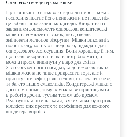
Одноразові кондитерські мішки
При випіканні святкового торта чи пирога кожна
господиня прагне його прикрасити не гірше, ніж
це роблять професійні кондитери. Впоратися із
завданням допоможуть одноразові кондитерські
мішки та комплект насадок, що дозволяє
змінювати малюнок візерунка. Мішки виконані з
поліетилену, коштують недорого, підходять для
одноразового застосування. Вони хороші ще й тим,
що після використання їх не потрібно мити, а
можна просто викинути у відро для сміття.
Застосовуючи різні насадки, за допомогою таких
мішків можна не лише прикрасити торт, але й
приготувати зефір, різне печиво, включаючи безе,
та багато інших смаколиків. Кондитерські мішки є
досить міцними, тому їх можна використовувати і
в роботі з досить густим тестом або кремом.
Реалізують мішки пачками, в яких може бути різна
кількість цих простих та необхідних для кожного
кондитера виробів.