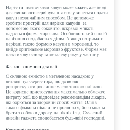
Нарізати шматочками кавун може кожен, але іноді
для святкового сервірування столу хочеться подати
кавун незвичайним способом. Це допоможе
зробити пристрій для нарізки кавунів, за
допомогою якого соковитої яскравої м’якоті
надається форма морозива. Особливо такий спосіб
нарізання сподобається дітям. А якщо потримати
нарізані такою формою кавуни в морозилці, то
вийде оригінальне морозиво фруктове. Форма має
пластикову основу та металеву ріжучу частину.
Флакон з помпою для олії
Є скляною ємністю з металевою насадкою у
вигляді пульверизатора, що дозволяє
розприскувати рослинне масло тонкою плівкою.
Це корисне пристосування максимально обмежує
витрату олії, що відповідає рекомендаціям лікарів,
які борються за здоровий спосіб життя. Олія з
такого флакона ніколи не проллється, його можна
брати з собою в дорогу, на пікнік і т.д. Сучасний
дизайн гаджета сподобається будь-якій господині.